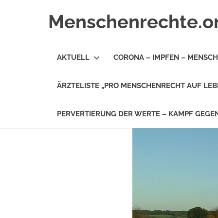
Zum
Menschenrechte.o
Inhalt
springen
Menschenrechte
für
AKTUELL
CORONA – IMPFEN – MENSC
alle
–
für
ÄRZTELISTE „PRO MENSCHENRECHT AUF LEB
Geborene
wie
für
PERVERTIERUNG DER WERTE – KAMPF GEG
Ungeborene