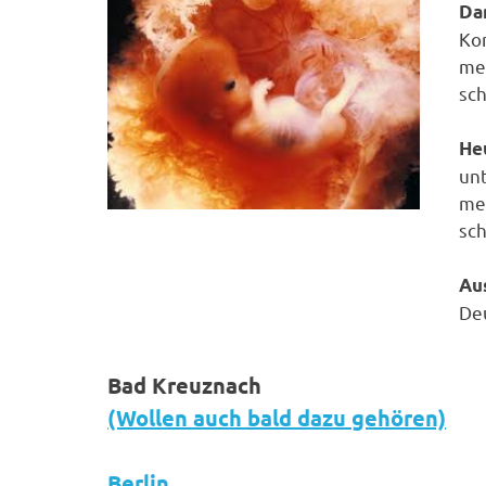
Da
Ko
me
sch
He
un
me
sch
Au
Deu
Bad Kreuznach
(Wollen auch bald dazu gehören)
Berlin