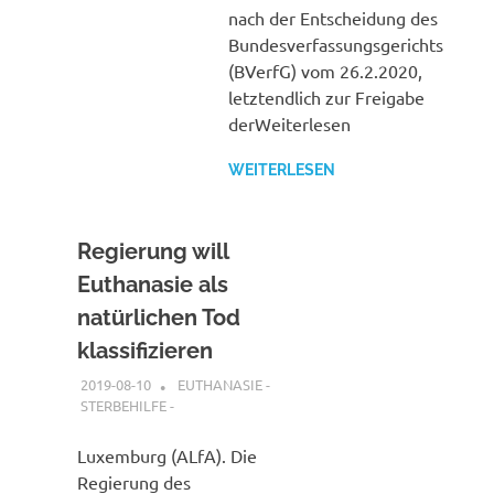
nach der Entscheidung des
Bundesverfassungsgerichts
(BVerfG) vom 26.2.2020,
letztendlich zur Freigabe
derWeiterlesen
WEITERLESEN
Regierung will
Euthanasie als
natürlichen Tod
klassifizieren
2019-08-10
XX
EUTHANASIE -
STERBEHILFE -
Luxemburg (ALfA). Die
Regierung des