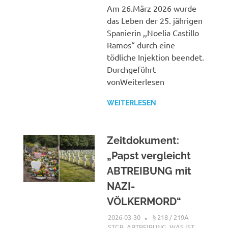
Am 26.März 2026 wurde
das Leben der 25. jährigen
Spanierin ,,Noelia Castillo
Ramos“ durch eine
tödliche Injektion beendet.
Durchgeführt
vonWeiterlesen
WEITERLESEN
Zeitdokument:
„Papst vergleicht
ABTREIBUNG mit
NAZI-
VÖLKERMORD“
2026-03-30
XX
§ 218 / 219A
STGB
,
ABTREIBUNG, WAS IST