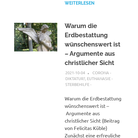
WEITERLESEN
Warum die
Erdbestattung
wünschenswert ist
– Argumente aus
christlicher Sicht
2021-10-04
XX
CORONA -
DIKTATUR?
,
EUTHANASIE -
STERBEHILFE -
Warum die Erdbestattung
wünschenswert ist –
Argumente aus
christlicher Sicht (Beitrag
von Felicitas Küble)
Zunächst eine erfreuliche