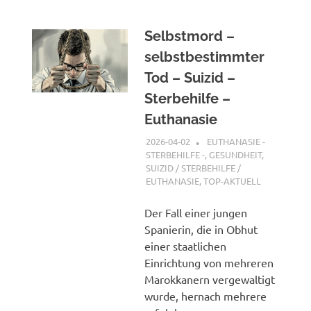
Selbstmord –
selbstbestimmter
Tod – Suizid –
Sterbehilfe –
Euthanasie
2026-04-02
XX
EUTHANASIE -
STERBEHILFE -
,
GESUNDHEIT
,
SUIZID / STERBEHILFE /
EUTHANASIE
,
TOP-AKTUELL
Der Fall einer jungen
Spanierin, die in Obhut
einer staatlichen
Einrichtung von mehreren
Marokkanern vergewaltigt
wurde, hernach mehrere