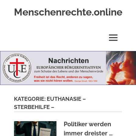
Zum
Menschenrechte.online
Inhalt
springen
Menschenrechte
für
alle
MENÜ
–
für
Geborene
wie
für
Ungeborene
KATEGORIE:
EUTHANASIE –
STERBEHILFE –
Politiker werden
immer dreister …