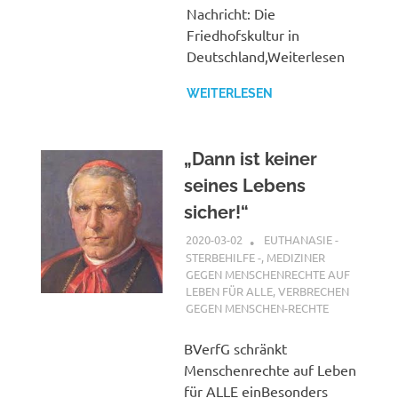
Nachricht: Die
Friedhofskultur in
Deutschland,Weiterlesen
WEITERLESEN
„Dann ist keiner
seines Lebens
sicher!“
2020-03-02
G A
EUTHANASIE -
STERBEHILFE -
,
MEDIZINER
GEGEN MENSCHENRECHTE AUF
LEBEN FÜR ALLE
,
VERBRECHEN
GEGEN MENSCHEN-RECHTE
BVerfG schränkt
Menschenrechte auf Leben
für ALLE einBesonders