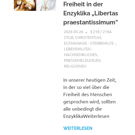
Freiheit in der
Enzyklika „Libertas
praestantissimum“
2026-05-26
XX
§ 218 / 219A
STGB
,
CHRISTENTUM
,
EUTHANASIE - STERBEHILFE -
,
LEBENSHILFEN -
NACHDENKLICHES
,
PRESSEMELDUNGEN
,
RELIGIONEN
In unserer heutigen Zeit,
in der so viel über die
Freiheit des Menschen
gesprochen wird, sollten
alle unbedingt die
EnzyklikaWeiterlesen
WEITERLESEN