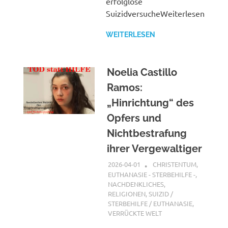
erfolglose
SuizidversucheWeiterlesen
WEITERLESEN
Noelia Castillo
Ramos:
„Hinrichtung“ des
Opfers und
Nichtbestrafung
ihrer Vergewaltiger
2026-04-01
XX
CHRISTENTUM
,
EUTHANASIE - STERBEHILFE -
,
NACHDENKLICHES
,
RELIGIONEN
,
SUIZID /
STERBEHILFE / EUTHANASIE
,
VERRÜCKTE WELT