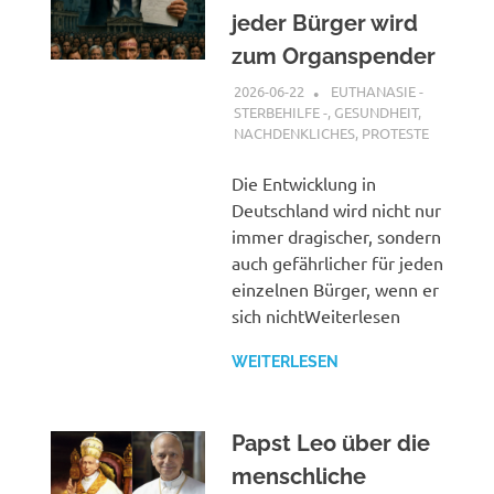
jeder Bürger wird
zum Organspender
2026-06-22
XX
EUTHANASIE -
STERBEHILFE -
,
GESUNDHEIT
,
NACHDENKLICHES
,
PROTESTE
Die Entwicklung in
Deutschland wird nicht nur
immer dragischer, sondern
auch gefährlicher für jeden
einzelnen Bürger, wenn er
sich nichtWeiterlesen
WEITERLESEN
Papst Leo über die
menschliche