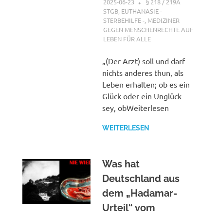
2025-06-23
XX
§ 218 / 219A
STGB
,
EUTHANASIE -
STERBEHILFE -
,
MEDIZINER
GEGEN MENSCHENRECHTE AUF
LEBEN FÜR ALLE
„(Der Arzt) soll und darf
nichts anderes thun, als
Leben erhalten; ob es ein
Glück oder ein Unglück
sey, obWeiterlesen
WEITERLESEN
Was hat
Deutschland aus
dem „Hadamar-
Urteil“ vom