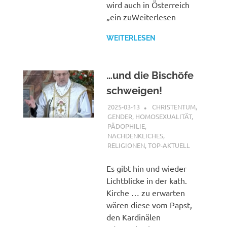
wird auch in Österreich
„ein zuWeiterlesen
WEITERLESEN
…und die Bischöfe
schweigen!
2025-03-13
XX
CHRISTENTUM
,
GENDER, HOMOSEXUALITÄT,
PÄDOPHILIE
,
NACHDENKLICHES
,
RELIGIONEN
,
TOP-AKTUELL
Es gibt hin und wieder
Lichtblicke in der kath.
Kirche … zu erwarten
wären diese vom Papst,
den Kardinälen