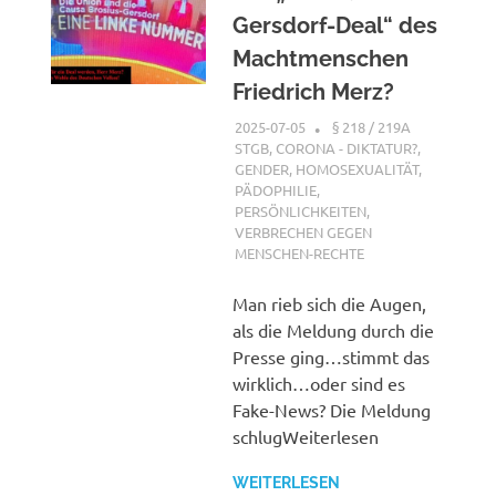
Gersdorf-Deal“ des
Machtmenschen
Friedrich Merz?
2025-07-05
XX
§ 218 / 219A
STGB
,
CORONA - DIKTATUR?
,
GENDER, HOMOSEXUALITÄT,
PÄDOPHILIE
,
PERSÖNLICHKEITEN
,
VERBRECHEN GEGEN
MENSCHEN-RECHTE
Man rieb sich die Augen,
als die Meldung durch die
Presse ging…stimmt das
wirklich…oder sind es
Fake-News? Die Meldung
schlugWeiterlesen
WEITERLESEN