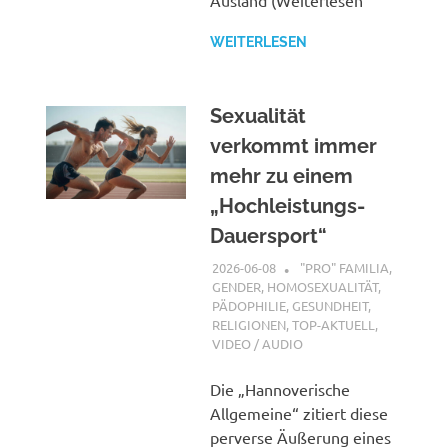
Ausland (Weiterlesen
WEITERLESEN
Sexualität
verkommt immer
mehr zu einem
„Hochleistungs-
Dauersport“
2026-06-08
XX
"PRO" FAMILIA
,
GENDER, HOMOSEXUALITÄT,
PÄDOPHILIE
,
GESUNDHEIT
,
RELIGIONEN
,
TOP-AKTUELL
,
VIDEO / AUDIO
Die „Hannoverische
Allgemeine“ zitiert diese
perverse Äußerung eines