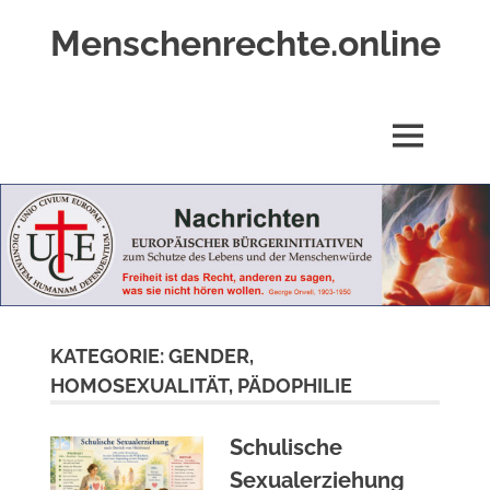
Zum
Menschenrechte.online
Inhalt
springen
Menschenrechte
für
alle
MENÜ
–
für
Geborene
wie
für
Ungeborene
KATEGORIE:
GENDER,
HOMOSEXUALITÄT, PÄDOPHILIE
Schulische
Sexualerziehung