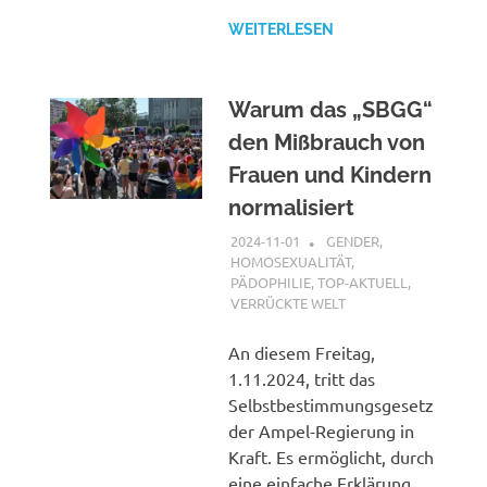
WEITERLESEN
Warum das „SBGG“
den Mißbrauch von
Frauen und Kindern
normalisiert
2024-11-01
XX
GENDER,
HOMOSEXUALITÄT,
PÄDOPHILIE
,
TOP-AKTUELL
,
VERRÜCKTE WELT
An diesem Freitag,
1.11.2024, tritt das
Selbstbestimmungsgesetz
der Ampel-Regierung in
Kraft. Es ermöglicht, durch
eine einfache Erklärung