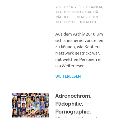
2020-07-14
XX
"PRO" FAMILIA
,
GENDER, HOMOSEXUALITÄT,
PÄDOPHILIE
,
VERBRECHEN
GEGEN MENSCHEN-RECHTE
Aus dem Archiv 2010 Um
sich annähernd vorstellen
zu können, wie Kentlers
Netzwerk gestrickt war,
mit welchen Personen er
u.a.Weiterlesen
WEITERLESEN
Adrenochrom,
Pädophilie,
Pornographie,