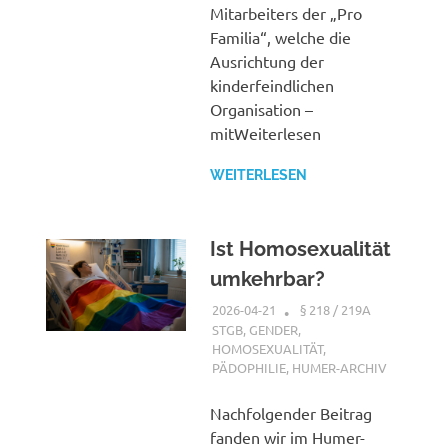
Mitarbeiters der „Pro
Familia“, welche die
Ausrichtung der
kinderfeindlichen
Organisation –
mitWeiterlesen
WEITERLESEN
Ist Homosexualität
umkehrbar?
2026-04-21
XX
§ 218 / 219A
STGB
,
GENDER,
HOMOSEXUALITÄT,
PÄDOPHILIE
,
HUMER-ARCHIV
Nachfolgender Beitrag
fanden wir im Humer-