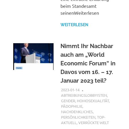
beim Standesamt
seinenWeiterlesen
WEITERLESEN
Nimmt Ihr Nachbar
auch am „World
Economic Forum“ in
Davos vom 16. – 17.
Januar 2023 teil?
2023-01-14
XX
ABTREIBUNGSLOBBYISTEN
,
GENDER, HOMOSEXUALITÄT,
PÄDOPHILIE
,
NACHDENKLICHES
,
PERSÖNLICHKEITEN
,
TOP-
AKTUELL
,
VERRÜCKTE WELT