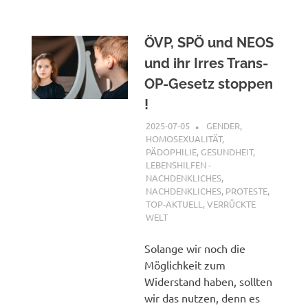
ÖVP, SPÖ und NEOS
und ihr Irres Trans-
OP-Gesetz stoppen
!
2025-07-05
XX
GENDER,
HOMOSEXUALITÄT,
PÄDOPHILIE
,
GESUNDHEIT
,
LEBENSHILFEN -
NACHDENKLICHES
,
NACHDENKLICHES
,
PROTESTE
,
TOP-AKTUELL
,
VERRÜCKTE
WELT
Solange wir noch die
Möglichkeit zum
Widerstand haben, sollten
wir das nutzen, denn es