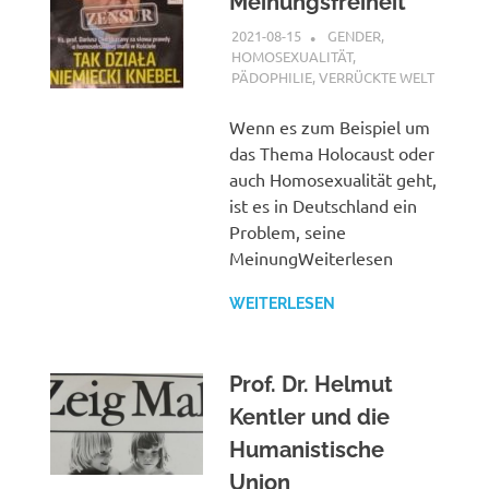
Meinungsfreiheit
2021-08-15
XX
GENDER,
HOMOSEXUALITÄT,
PÄDOPHILIE
,
VERRÜCKTE WELT
Wenn es zum Beispiel um
das Thema Holocaust oder
auch Homosexualität geht,
ist es in Deutschland ein
Problem, seine
MeinungWeiterlesen
WEITERLESEN
Prof. Dr. Helmut
Kentler und die
Humanistische
Union