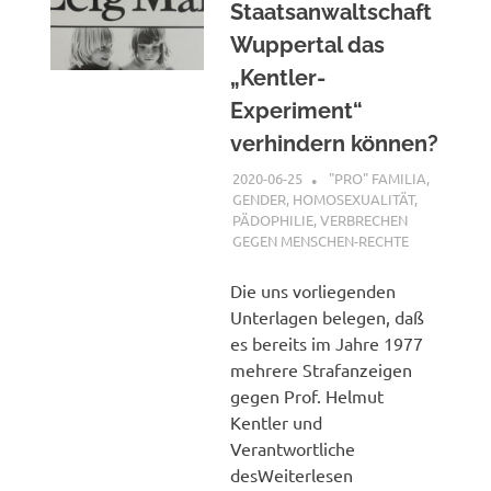
Staatsanwaltschaft
Wuppertal das
„Kentler-
Experiment“
verhindern können?
2020-06-25
XX
"PRO" FAMILIA
,
GENDER, HOMOSEXUALITÄT,
PÄDOPHILIE
,
VERBRECHEN
GEGEN MENSCHEN-RECHTE
Die uns vorliegenden
Unterlagen belegen, daß
es bereits im Jahre 1977
mehrere Strafanzeigen
gegen Prof. Helmut
Kentler und
Verantwortliche
desWeiterlesen