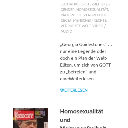
EUTHANASIE - STERBEHILFE -
,
GENDER, HOMOSEXUALITÄT,
PÄDOPHILIE
,
VERBRECHEN
GEGEN MENSCHEN-RECHTE
,
VERRÜCKTE WELT
,
VIDEO /
AUDIO
„Georgia Guidestones“ …
nur eine Legende oder
doch ein Plan der Welt-
Eliten, um sich von GOTT
zu „befreien“ und
eineWeiterlesen
WEITERLESEN
Homosexualität
und