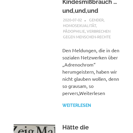
Kindesmißbrauch …
und,und,und
2020-07-02
XX
GENDER,
HOMOSEXUALITÄT,
PÄDOPHILIE
,
VERBRECHEN
GEGEN MENSCHEN-RECHTE
Den Meldungen, die in den
sozialen Netzwerken über
„Adrenochrom“
herumgeistern, haben wir
nicht glauben wollen, denn
so grausam, so
pervers,Weiterlesen
WEITERLESEN
Hätte die