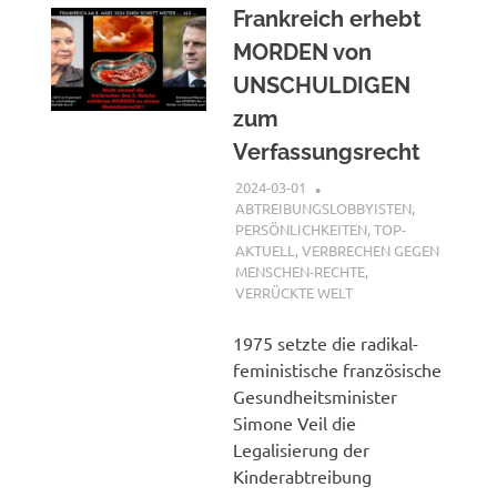
Frankreich erhebt
MORDEN von
UNSCHULDIGEN
zum
Verfassungsrecht
2024-03-01
XX
ABTREIBUNGSLOBBYISTEN
,
PERSÖNLICHKEITEN
,
TOP-
AKTUELL
,
VERBRECHEN GEGEN
MENSCHEN-RECHTE
,
VERRÜCKTE WELT
1975 setzte die radikal-
feministische französische
Gesundheitsminister
Simone Veil die
Legalisierung der
Kinderabtreibung