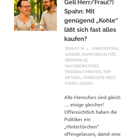
Gell Herr/Frau(?)
Spahn: Mit
genügend „Kohle“
läßt sich fast alles
kaufen?
2026-07-16
XX
CHRISTENTUM
,
GENDER, HOMOSEXUALITÄT,
PÄDOPHILIE
,
NACHDENKLICHES
,
PERSÖNLICHKEITEN
,
TOP-
AKTUELL
,
VERRÜCKTE WELT
,
VIDEO / AUDIO
Alle Menschen sind gleich
… einige gleicher!
Offensichtlich haben die
Politiker ein
„Hintertürchen“
offengelassen, damit eine