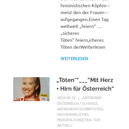
feministischen Köpfen –
meist den der Frauen –
aufgegangen.Einen Tag
weltweit „feiern“ …
„sicheres
Töten“ feiern,icheres
Töten derWeiterlesen
WEITERLESEN
„Töten*“___“Mit Herz
+ Hirn für Österreich“
2024-09-12
XX
ABTREIBER -
ÖSTERREICH / SCHWEIZ
,
ABTREIBUNGSLOBBYISTEN
,
NACHDENKLICHES
,
PERSÖNLICHKEITEN
,
TOP-
AKTUELL