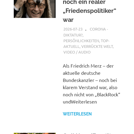
noch ein realer
„Friedenspolitiker“
war
2026-07-23
XX
CORONA -
DIKTATUR?
,
PERSÖNLICHKEITEN
,
TOP-
AKTUELL
,
VERRÜCKTE WELT
,
VIDEO / AUDIO
Als Friedrich Merz – der
aktuelle deutsche
Bundeskanzler – noch bei
klarem Verstand war, also
noch nicht von „BlackRock“
undWeiterlesen
WEITERLESEN