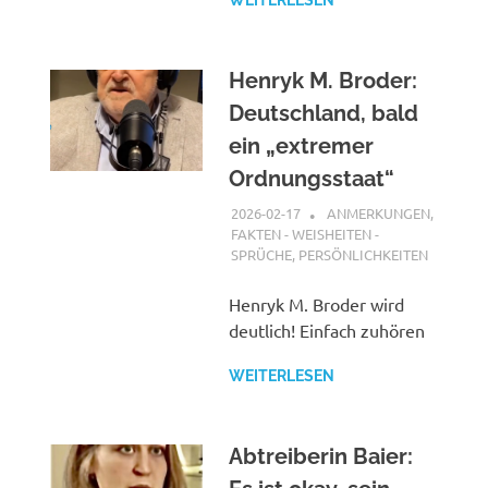
WEITERLESEN
Henryk M. Broder:
Deutschland, bald
ein „extremer
Ordnungsstaat“
2026-02-17
XX
ANMERKUNGEN
,
FAKTEN - WEISHEITEN -
SPRÜCHE
,
PERSÖNLICHKEITEN
Henryk M. Broder wird
deutlich! Einfach zuhören
WEITERLESEN
Abtreiberin Baier: