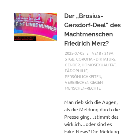
Der „Brosius-
Gersdorf-Deal“ des
Machtmenschen
Friedrich Merz?
2025-07-05
XX
§ 218 / 219A
STGB
,
CORONA - DIKTATUR?
,
GENDER, HOMOSEXUALITÄT,
PÄDOPHILIE
,
PERSÖNLICHKEITEN
,
VERBRECHEN GEGEN
MENSCHEN-RECHTE
Man rieb sich die Augen,
als die Meldung durch die
Presse ging…stimmt das
wirklich…oder sind es
Fake-News? Die Meldung