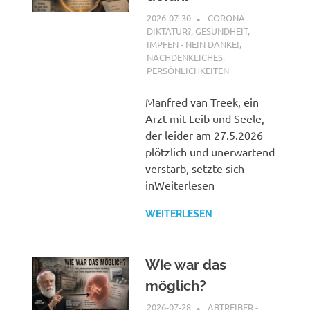
2026-07-30
XX
CORONA -
DIKTATUR?
,
GESUNDHEIT
,
IMPFEN - NEIN DANKE!
,
NACHDENKLICHES
,
PERSÖNLICHKEITEN
Manfred van Treek, ein
Arzt mit Leib und Seele,
der leider am 27.5.2026
plötzlich und unerwartend
verstarb, setzte sich
inWeiterlesen
WEITERLESEN
Wie war das
möglich?
2026-07-28
XX
ABTREIBER -