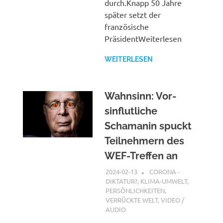
durch.Knapp 50 Jahre
später setzt der
französische
PräsidentWeiterlesen
WEITERLESEN
Wahnsinn: Vor-
sinflutliche
Schamanin spuckt
Teilnehmern des
WEF-Treffen an
2024-02-13
XX
CORONA -
DIKTATUR?
,
KLIMA-UMWELT
,
PERSÖNLICHKEITEN
,
VERRÜCKTE WELT
,
VIDEO /
AUDIO