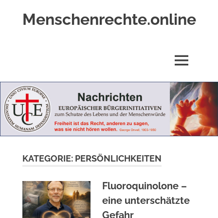
Zum
Menschenrechte.online
Inhalt
springen
Menschenrechte
für
alle
MENÜ
–
für
Geborene
wie
für
Ungeborene
KATEGORIE:
PERSÖNLICHKEITEN
Fluoroquinolone –
eine unterschätzte
Gefahr