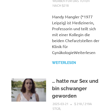
WERBEN FÜR DAS TÖTEN
NACH §218
Mandy Mangler (*1977
Leipzig) ist Medizinerin,
Professorin und teilt sich
mit einer Kollegin die
beiden Chefarztstellen der
Klinik für
GynäkologieWeiterlesen
WEITERLESEN
… hatte nur Sex und
bin schwanger
geworden
2025-03-21
XX
§ 218 / 219A
STGB
,