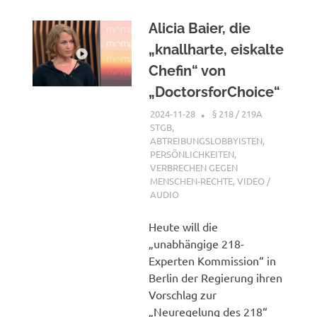
Alicia Baier, die
„knallharte, eiskalte
Chefin“ von
„DoctorsforChoice“
2024-11-28
XX
§ 218 / 219A
STGB
,
ABTREIBUNGSLOBBYISTEN
,
PERSÖNLICHKEITEN
,
VERBRECHEN GEGEN
MENSCHEN-RECHTE
,
VIDEO /
AUDIO
Heute will die
„unabhängige 218-
Experten Kommission“ in
Berlin der Regierung ihren
Vorschlag zur
„Neuregelung des 218“