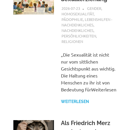
2026-07-23
XX
GENDER,
HOMOSEXUALITÄT,
PÄDOPHILIE
,
LEBENSHILFEN -
NACHDENKLICHES
,
NACHDENKLICHES
,
PERSÖNLICHKEITEN
,
RELIGIONEN
„Die Sexualität ist nicht
nur vom sittlichen
Gesichtspunkt aus wichtig.
Die Haltung eines
Menschen zu ihr ist von
Bedeutung fürWeiterlesen
WEITERLESEN
Als Friedrich Merz