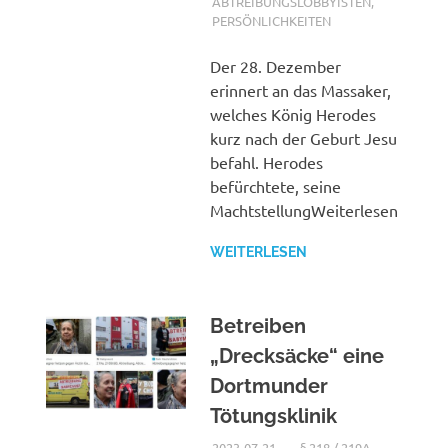
ABTREIBUNGSLOBBYISTEN
,
PERSÖNLICHKEITEN
Der 28. Dezember
erinnert an das Massaker,
welches König Herodes
kurz nach der Geburt Jesu
befahl. Herodes
befürchtete, seine
MachtstellungWeiterlesen
WEITERLESEN
Betreiben
„Drecksäcke“ eine
Dortmunder
Tötungsklinik
2023-07-21
XX
§ 218 / 219A