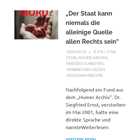
„Der Staat kann
niemals die
alleinige Quelle
allen Rechts sein“
2026-03-23
XX
§ 218 / 219A
STGB
,
HUMER-ARCHIV
,
PERSÖNLICHKEITEN
,
VERBRECHEN GEGEN
MENSCHEN-RECHTE
Nachfolgend ein Fund aus
dem „Humer Archiv“. Dr.
Siegfried Ernst, verstorben
im Mai 2001, hatte eine
direkte Sprache und
nannteWeiterlesen