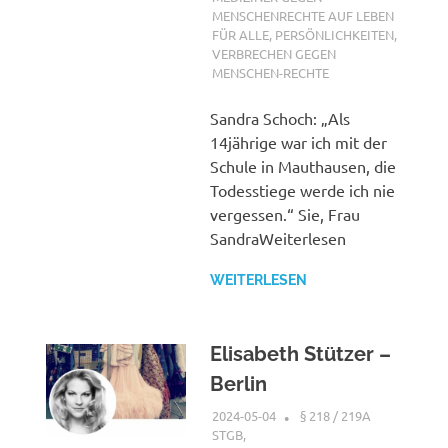
MENSCHENRECHTE AUF LEBEN
FÜR ALLE
,
PERSÖNLICHKEITEN
,
VERBRECHEN GEGEN
MENSCHEN-RECHTE
Sandra Schoch: „Als
14jährige war ich mit der
Schule in Mauthausen, die
Todesstiege werde ich nie
vergessen.“ Sie, Frau
SandraWeiterlesen
WEITERLESEN
Elisabeth Stützer –
Berlin
2024-05-04
XX
§ 218 / 219A
STGB
,