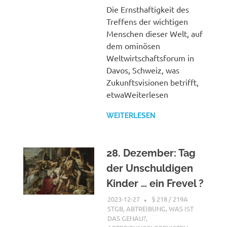
Die Ernsthaftigkeit des
Treffens der wichtigen
Menschen dieser Welt, auf
dem ominösen
Weltwirtschaftsforum in
Davos, Schweiz, was
Zukunftsvisionen betrifft,
etwaWeiterlesen
WEITERLESEN
28. Dezember: Tag
der Unschuldigen
Kinder … ein Frevel ?
2023-12-27
XX
§ 218 / 219A
STGB
,
ABTREIBUNG, WAS IST
DAS GENAU?
,