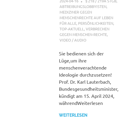
2024-04-16
XX
§ 218 / 219A STGB
,
ABTREIBUNGSLOBBYISTEN
,
MEDIZINER GEGEN
MENSCHENRECHTE AUF LEBEN
FÜR ALLE
,
PERSÖNLICHKEITEN
,
TOP-AKTUELL
,
VERBRECHEN
GEGEN MENSCHEN-RECHTE
,
VIDEO / AUDIO
Sie bedienen sich der
Lüge,um ihre
menschenverachtende
Ideologie durchzusetzen!
Prof. Dr. Karl Lauterbach,
Bundesgesundheitsminister,
kündigt am 15. April 2024,
währendWeiterlesen
WEITERLESEN