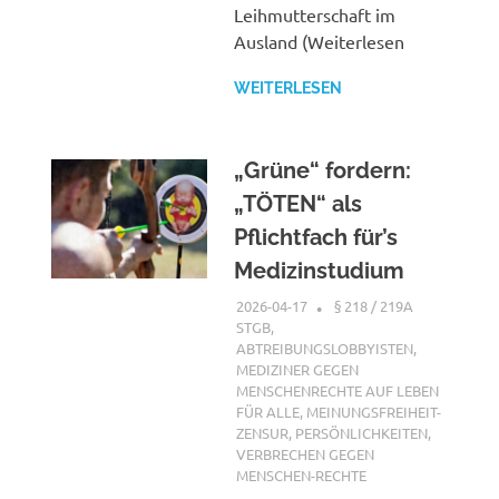
Leihmutterschaft im
Ausland (Weiterlesen
WEITERLESEN
„Grüne“ fordern:
„TÖTEN“ als
Pflichtfach für’s
Medizinstudium
2026-04-17
XX
§ 218 / 219A
STGB
,
ABTREIBUNGSLOBBYISTEN
,
MEDIZINER GEGEN
MENSCHENRECHTE AUF LEBEN
FÜR ALLE
,
MEINUNGSFREIHEIT-
ZENSUR
,
PERSÖNLICHKEITEN
,
VERBRECHEN GEGEN
MENSCHEN-RECHTE