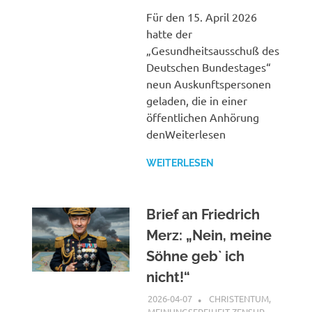
Für den 15. April 2026
hatte der
„Gesundheitsausschuß des
Deutschen Bundestages“
neun Auskunftspersonen
geladen, die in einer
öffentlichen Anhörung
denWeiterlesen
WEITERLESEN
Brief an Friedrich
Merz: „Nein, meine
Söhne geb` ich
nicht!“
2026-04-07
XX
CHRISTENTUM
,
MEINUNGSFREIHEIT-ZENSUR
,