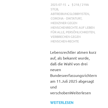
2025-07-15
XX
§ 218 / 219A
STGB
,
ABTREIBUNGSLOBBYISTEN
,
CORONA - DIKTATUR?
,
MEDIZINER GEGEN
MENSCHENRECHTE AUF LEBEN
FÜR ALLE
,
PERSÖNLICHKEITEN
,
VERBRECHEN GEGEN
MENSCHEN-RECHTE
Lebensrechtler atmen kurz
auf, als bekannt wurde,
daß die Wahl von drei
neuen
Bundesverfassungsrichtern
am 11.Juli 2025 abgesagt
und
verschobenWeiterlesen
WEITERLESEN