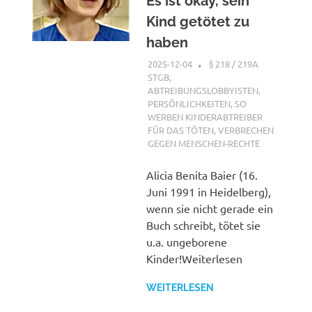
Es ist okay, sein
Kind getötet zu
haben
2025-12-04
XX
§ 218 / 219A
STGB
,
ABTREIBUNGSLOBBYISTEN
,
PERSÖNLICHKEITEN
,
SO
WERBEN KINDERABTREIBER
FÜR DAS TÖTEN
,
VERBRECHEN
GEGEN MENSCHEN-RECHTE
Alicia Benita Baier (16.
Juni 1991 in Heidelberg),
wenn sie nicht gerade ein
Buch schreibt, tötet sie
u.a. ungeborene
Kinder!Weiterlesen
WEITERLESEN