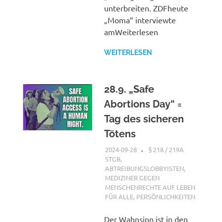
unterbreiten. ZDFheute
„Moma“ interviewte
amWeiterlesen
WEITERLESEN
28.9. „Safe
Abortions Day“ =
Tag des sicheren
Tötens
2024-09-28
XX
§ 218 / 219A
STGB
,
ABTREIBUNGSLOBBYISTEN
,
MEDIZINER GEGEN
MENSCHENRECHTE AUF LEBEN
FÜR ALLE
,
PERSÖNLICHKEITEN
Der Wahnsinn ist in den