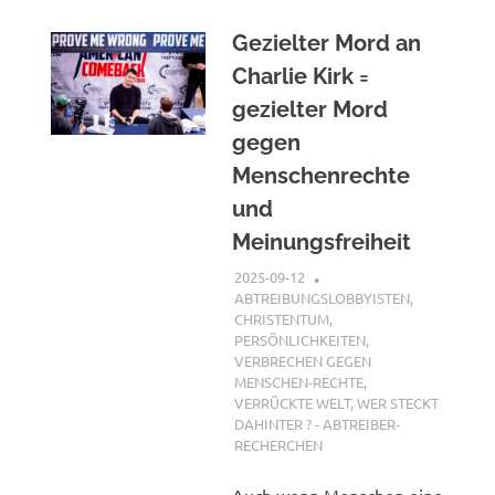
Gezielter Mord an
Charlie Kirk =
gezielter Mord
gegen
Menschenrechte
und
Meinungsfreiheit
2025-09-12
XX
ABTREIBUNGSLOBBYISTEN
,
CHRISTENTUM
,
PERSÖNLICHKEITEN
,
VERBRECHEN GEGEN
MENSCHEN-RECHTE
,
VERRÜCKTE WELT
,
WER STECKT
DAHINTER ? - ABTREIBER-
RECHERCHEN
Auch wenn Menschen eine