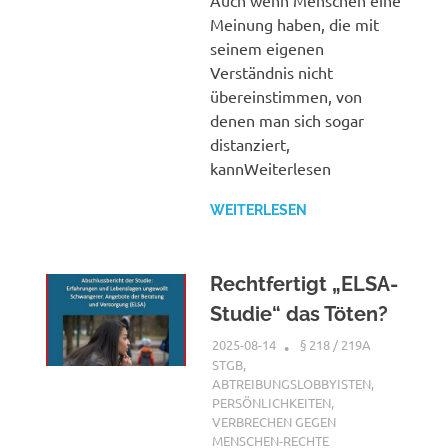
Meinung haben, die mit
seinem eigenen
Verständnis nicht
übereinstimmen, von
denen man sich sogar
distanziert,
kannWeiterlesen
WEITERLESEN
Rechtfertigt „ELSA-
Studie“ das Töten?
2025-08-14
XX
§ 218 / 219A
STGB
,
ABTREIBUNGSLOBBYISTEN
,
PERSÖNLICHKEITEN
,
VERBRECHEN GEGEN
MENSCHEN-RECHTE