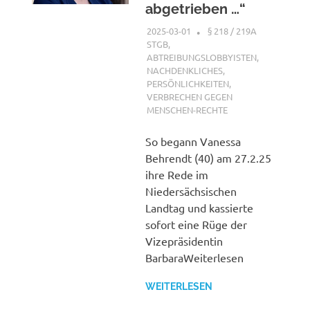
abgetrieben …“
2025-03-01
XX
§ 218 / 219A
STGB
,
ABTREIBUNGSLOBBYISTEN
,
NACHDENKLICHES
,
PERSÖNLICHKEITEN
,
VERBRECHEN GEGEN
MENSCHEN-RECHTE
So begann Vanessa
Behrendt (40) am 27.2.25
ihre Rede im
Niedersächsischen
Landtag und kassierte
sofort eine Rüge der
Vizepräsidentin
BarbaraWeiterlesen
WEITERLESEN