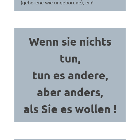
(geborene wie ungeborene), ein!
Wenn sie nichts
tun,
tun es andere,
aber anders,
als Sie es wollen !