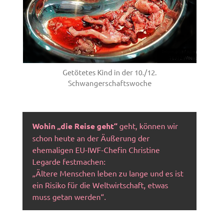
Getötetes Kind in der 10./12.
Schwangerschaftswoche
Wohin „die Reise geht“
geht, können wir
schon heute an der Äußerung der
ehemaligen EU-IWF-Chefin Christine
Legarde festmachen:
„Ältere Menschen leben zu lange und es ist
ein Risiko für die Weltwirtschaft, etwas
muss getan werden“.