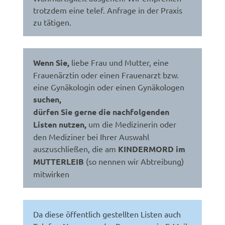
trotzdem eine telef. Anfrage in der Praxis
zu tätigen.
Wenn Sie,
liebe Frau und Mutter, eine
Frauenärztin oder einen Frauenarzt bzw.
eine Gynäkologin oder einen Gynäkologen
suchen,
dürfen Sie gerne die nachfolgenden
Listen nutzen,
um die Medizinerin oder
den Mediziner bei Ihrer Auswahl
auszuschließen, die am
KINDERMORD im
MUTTERLEIB
(so nennen wir Abtreibung)
mitwirken
Da diese öffentlich gestellten Listen auch