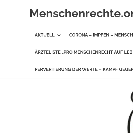
Zum
Menschenrechte.o
Inhalt
springen
Menschenrechte
für
AKTUELL
CORONA – IMPFEN – MENSC
alle
–
für
ÄRZTELISTE „PRO MENSCHENRECHT AUF LEB
Geborene
wie
für
PERVERTIERUNG DER WERTE – KAMPF GEG
Ungeborene