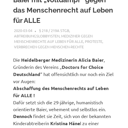
das Menschenrecht auf Leben
für ALLE
2020-03-04
G A
§ 218 / 219A STGB
,
ABTREIBUNGSLOBBYISTEN
,
MEDIZINER GEGEN
MENSCHENRECHTE AUF LEBEN FÜR ALLE
,
PROTESTE
,
VERBRECHEN GEGEN MENSCHEN-RECHTE
Die
Heidelberger Medizinerin Alicia Baier
,
Gründerin des Vereins „
Doctors for Choice
Deutschland
“ hat offensichtlich nur noch ein Ziel
vor Augen:
Abschaffung des Menschenrechts auf Leben
für ALLE !
Dafür setzt sich die 29-jährige, humanistisch
orientierte Baier, vehement und selbstlos ein.
Dennoch
findet sie Zeit, sich von der bekannten
Kinderabtreiberin
Kristina Häne
l zu einer