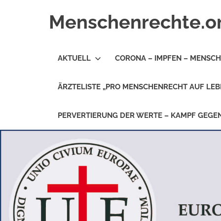
Zum
Menschenrechte.o
Inhalt
springen
Menschenrechte
für
AKTUELL
CORONA – IMPFEN – MENSC
alle
–
für
ÄRZTELISTE „PRO MENSCHENRECHT AUF LEB
Geborene
wie
für
PERVERTIERUNG DER WERTE – KAMPF GEG
Ungeborene