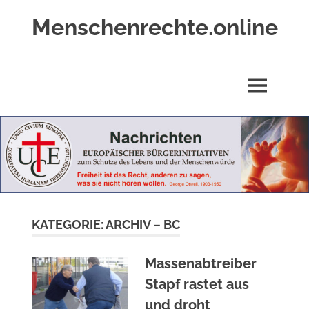
Zum
Menschenrechte.online
Inhalt
springen
Menschenrechte
für
alle
MENÜ
–
für
Geborene
wie
für
Ungeborene
KATEGORIE:
ARCHIV – BC
Massenabtreiber
Stapf rastet aus
und droht