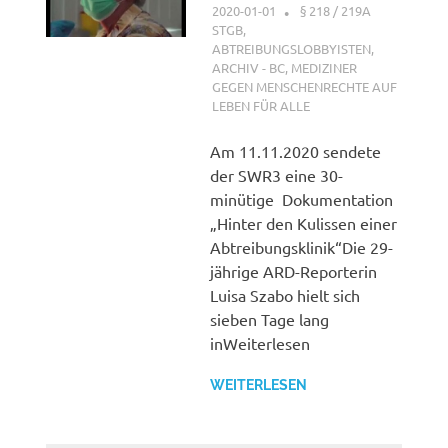
2020-01-01
XX
§ 218 / 219A
STGB
,
ABTREIBUNGSLOBBYISTEN
,
ARCHIV - BC
,
MEDIZINER
GEGEN MENSCHENRECHTE AUF
LEBEN FÜR ALLE
Am 11.11.2020 sendete
der SWR3 eine 30-
minütige Dokumentation
„Hinter den Kulissen einer
Abtreibungsklinik“Die 29-
jährige ARD-Reporterin
Luisa Szabo hielt sich
sieben Tage lang
inWeiterlesen
WEITERLESEN