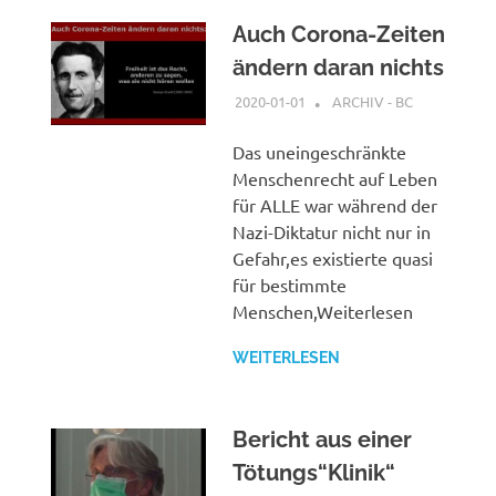
Auch Corona-Zeiten
ändern daran nichts
2020-01-01
XX
ARCHIV - BC
Das uneingeschränkte
Menschenrecht auf Leben
für ALLE war während der
Nazi-Diktatur nicht nur in
Gefahr,es existierte quasi
für bestimmte
Menschen,Weiterlesen
WEITERLESEN
Bericht aus einer
Tötungs“Klinik“