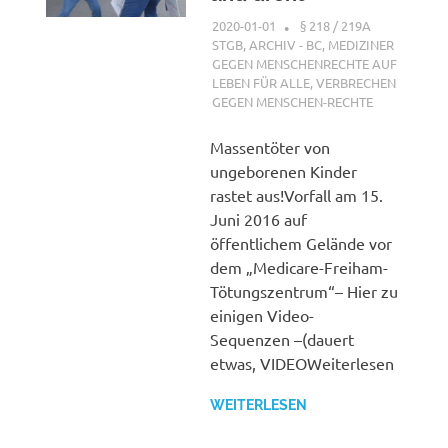
2020-01-01
XX
§ 218 / 219A
STGB
,
ARCHIV - BC
,
MEDIZINER
GEGEN MENSCHENRECHTE AUF
LEBEN FÜR ALLE
,
VERBRECHEN
GEGEN MENSCHEN-RECHTE
Massentöter von
ungeborenen Kinder
rastet aus!Vorfall am 15.
Juni 2016 auf
öffentlichem Gelände vor
dem „Medicare-Freiham-
Tötungszentrum“– Hier zu
einigen Video-
Sequenzen –(dauert
etwas, VIDEOWeiterlesen
WEITERLESEN