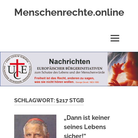
Zum
Menschenrechte.online
Inhalt
springen
Menschenrechte
für
alle
MENÜ
–
für
Geborene
wie
für
Ungeborene
SCHLAGWORT:
§217 STGB
„Dann ist keiner
seines Lebens
sicher!“