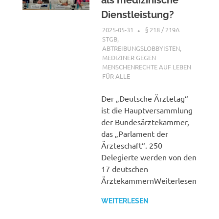
Dienstleistung?
2025-05-31
XX
§ 218 / 219A
STGB
,
ABTREIBUNGSLOBBYISTEN
,
MEDIZINER GEGEN
MENSCHENRECHTE AUF LEBEN
FÜR ALLE
Der „Deutsche Ärztetag“
ist die Hauptversammlung
der Bundesärztekammer,
das „Parlament der
Ärzteschaft“. 250
Delegierte werden von den
17 deutschen
ÄrztekammernWeiterlesen
WEITERLESEN