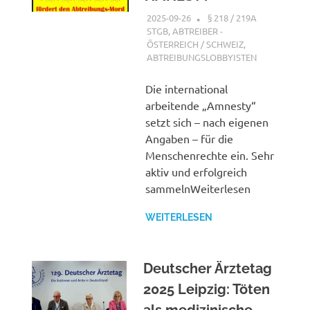
2025-09-26
XX
§ 218 / 219A
STGB
,
ABTREIBER -
ÖSTERREICH / SCHWEIZ
,
ABTREIBUNGSLOBBYISTEN
Die international
arbeitende „Amnesty“
setzt sich – nach eigenen
Angaben – für die
Menschenrechte ein. Sehr
aktiv und erfolgreich
sammelnWeiterlesen
WEITERLESEN
Deutscher Ärztetag
2025 Leipzig: Töten
als medizinische