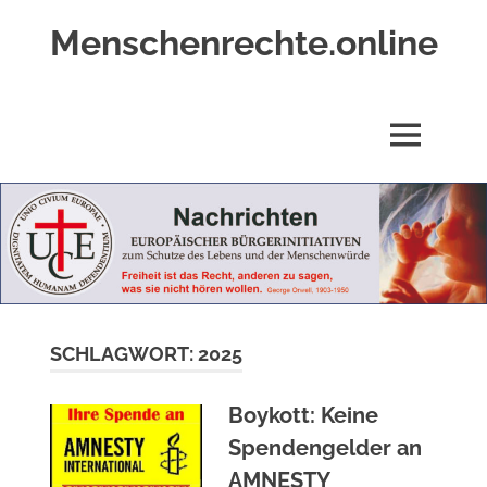
Zum
Menschenrechte.online
Inhalt
springen
Menschenrechte
für
alle
MENÜ
–
für
Geborene
wie
für
Ungeborene
SCHLAGWORT:
2025
Boykott: Keine
Spendengelder an
AMNESTY