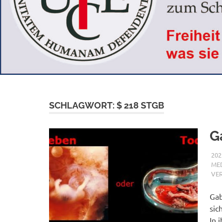
SCHLAGWORT:
$ 218 STGB
G
202
MED
VE
Gab
sic
In 