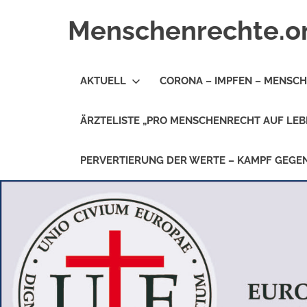
Zum
Menschenrechte.o
Inhalt
springen
Menschenrechte
für
AKTUELL
CORONA – IMPFEN – MENSC
alle
–
für
ÄRZTELISTE „PRO MENSCHENRECHT AUF LEB
Geborene
wie
für
PERVERTIERUNG DER WERTE – KAMPF GEG
Ungeborene