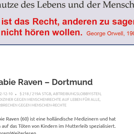
abie Raven – Dortmund
2-12-10
XX
§ 218 / 219A STGB
,
ABTREIBUNGSLOBBYISTEN
,
IZINER GEGEN MENSCHENRECHTE AUF LEBEN FÜR ALLE
,
RBRECHEN GEGEN MENSCHEN-RECHTE
ie Raven (60) ist eine holländische Medizinern und hat
h auf das Töten von Kindern im Mutterleib spezialisiert.
ihremWeiterlesen