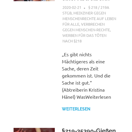
2020-02-21
G A
§ 218 / 219A
STGB
,
MEDIZINER GEGEN
MENSCHENRECHTE AUF LEBEN
FÜR ALLE
,
VERBRECHEN
GEGEN MENSCHEN-RECHTE
,
WERBEN FÜR DAS TÖTEN
NACH §218
„Es gibt nichts
Mächtigeres als eine
Sache, deren Zeit
gekommen ist. Und die
Sache ist gut.“
(Abtreiberin Kristina
Hänel) WasWeiterlesen
WEITERLESEN
§219-35390-Gießen