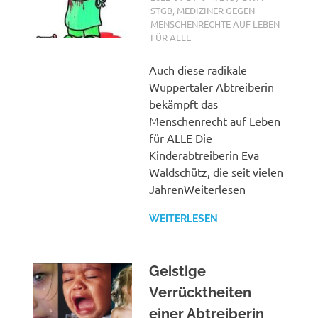
STGB
,
MEDIZINER GEGEN
MENSCHENRECHTE AUF LEBEN
FÜR ALLE
Auch diese radikale
Wuppertaler Abtreiberin
bekämpft das
Menschenrecht auf Leben
für ALLE Die
Kinderabtreiberin Eva
Waldschütz, die seit vielen
JahrenWeiterlesen
WEITERLESEN
Geistige
Verrücktheiten
einer Abtreiberin