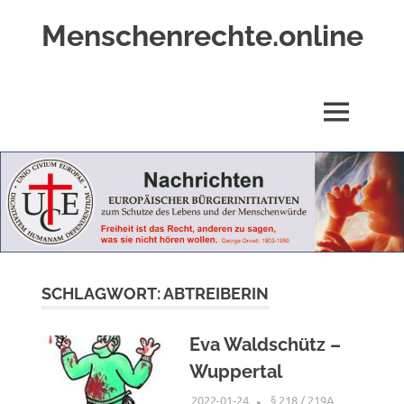
Zum
Menschenrechte.online
Inhalt
springen
Menschenrechte
für
alle
MENÜ
–
für
Geborene
wie
für
Ungeborene
SCHLAGWORT:
ABTREIBERIN
Eva Waldschütz –
Wuppertal
2022-01-24
G A
§ 218 / 219A