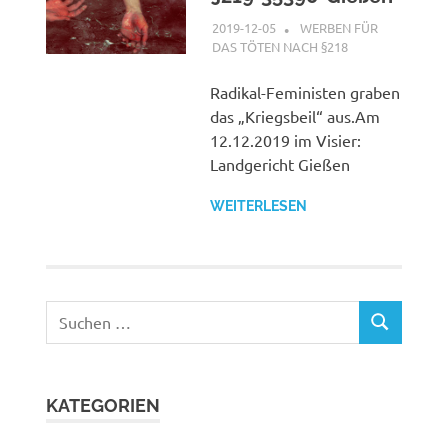
2019-12-05
G A
WERBEN FÜR
DAS TÖTEN NACH §218
Radikal-Feministen graben
das „Kriegsbeil“ aus.Am
12.12.2019 im Visier:
Landgericht Gießen
WEITERLESEN
Suchen
SUCHEN
nach:
KATEGORIEN