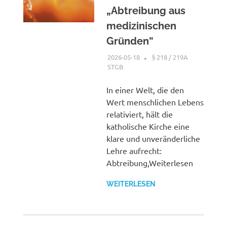
„Abtreibung aus
medizinischen
Gründen“
2026-05-18
XX
§ 218 / 219A
STGB
In einer Welt, die den
Wert menschlichen Lebens
relativiert, hält die
katholische Kirche eine
klare und unveränderliche
Lehre aufrecht:
Abtreibung,Weiterlesen
WEITERLESEN