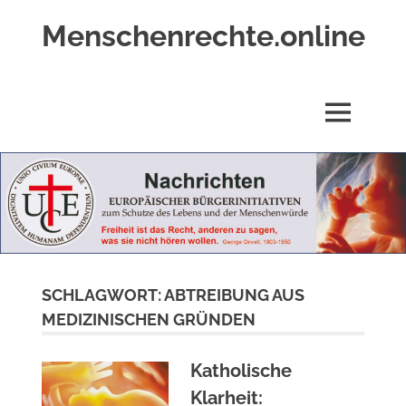
Zum
Menschenrechte.online
Inhalt
springen
Menschenrechte
für
alle
MENÜ
–
für
Geborene
wie
für
Ungeborene
SCHLAGWORT:
ABTREIBUNG AUS
MEDIZINISCHEN GRÜNDEN
Katholische
Klarheit: