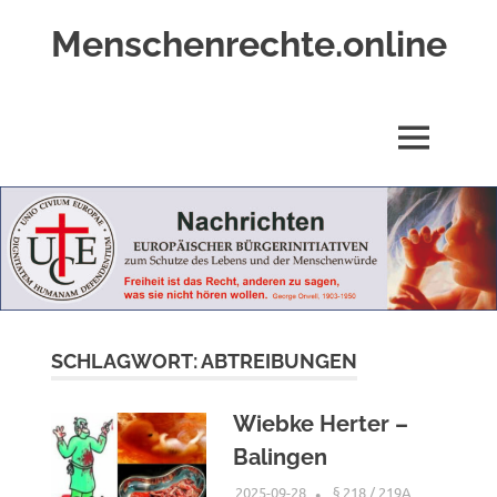
Zum
Menschenrechte.online
Inhalt
springen
Menschenrechte
für
alle
MENÜ
–
für
Geborene
wie
für
Ungeborene
SCHLAGWORT:
ABTREIBUNGEN
Wiebke Herter –
Balingen
2025-09-28
XX
§ 218 / 219A