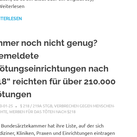
eiterlesen
ITERLESEN
mmer noch nicht genug?
emeldete
Tötungseinrichtungen nach
18“ reichten für über 210.000
ötungen
0-01-25
G A
§ 218 / 219A STGB
,
VERBRECHEN GEGEN MENSCHEN-
CHTE
,
WERBEN FÜR DAS TÖTEN NACH §218
 Bundesärztekammer hat ihre Liste, auf der sich
iziner, Kliniken, Praxen und Einrichtungen eintragen