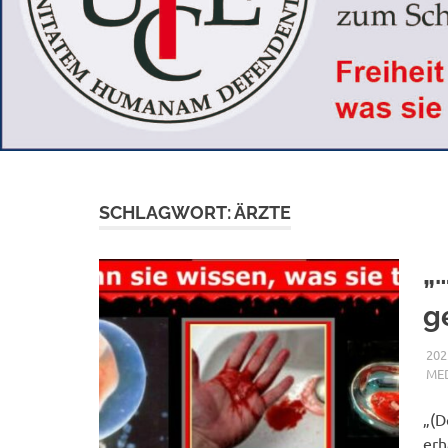
SCHLAGWORT:
ÄRZTE
„
g
202
MED
„(D
erh