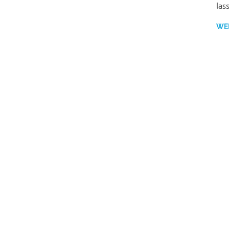
las
WE