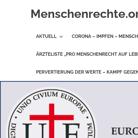
Zum
Menschenrechte.o
Inhalt
springen
Menschenrechte
für
AKTUELL
CORONA – IMPFEN – MENSC
alle
–
für
ÄRZTELISTE „PRO MENSCHENRECHT AUF LEB
Geborene
wie
für
PERVERTIERUNG DER WERTE – KAMPF GEG
Ungeborene