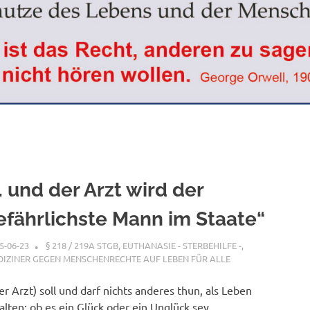
… und der Arzt wird der
efährlichste Mann im Staate“
5-06-23
XX
§ 218 / 219A STGB
,
EUTHANASIE - STERBEHILFE -
,
IZINER GEGEN MENSCHENRECHTE AUF LEBEN FÜR ALLE
er Arzt) soll und darf nichts anderes thun, als Leben
alten; ob es ein Glück oder ein Unglück sey,