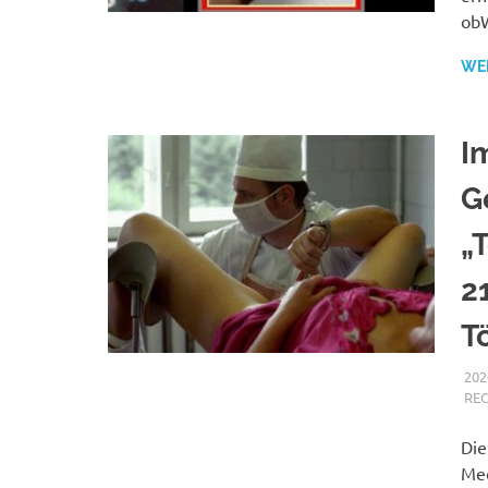
obW
WE
I
G
„
2
T
202
RE
Die
Med