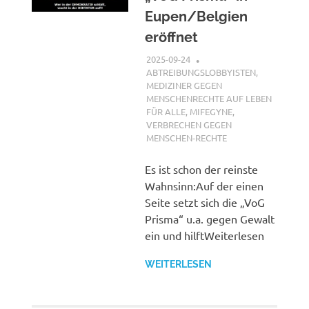
Eupen/Belgien
eröffnet
2025-09-24
XX
ABTREIBUNGSLOBBYISTEN
,
MEDIZINER GEGEN
MENSCHENRECHTE AUF LEBEN
FÜR ALLE
,
MIFEGYNE
,
VERBRECHEN GEGEN
MENSCHEN-RECHTE
Es ist schon der reinste
Wahnsinn:Auf der einen
Seite setzt sich die „VoG
Prisma“ u.a. gegen Gewalt
ein und hilftWeiterlesen
WEITERLESEN