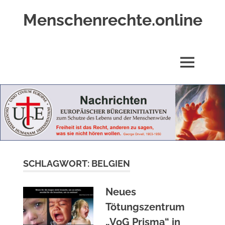
Zum
Menschenrechte.online
Inhalt
springen
Menschenrechte
für
alle
MENÜ
–
für
Geborene
wie
für
Ungeborene
SCHLAGWORT:
BELGIEN
Neues
Tötungszentrum
„VoG Prisma“ in