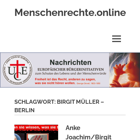
Zum
Menschenrechte.online
Inhalt
springen
Menschenrechte
für
alle
MENÜ
–
für
Geborene
wie
für
Ungeborene
SCHLAGWORT:
BIRGIT MÜLLER –
BERLIN
Anke
Joachim/Birgit