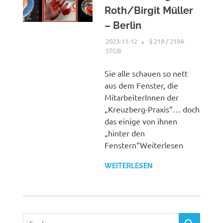
Roth/Birgit Müller
– Berlin
2023-11-12
XX
§ 218 / 219A
STGB
Sie alle schauen so nett
aus dem Fenster, die
MitarbeiterInnen der
„Kreuzberg-Praxis“… doch
das einige von ihnen
„hinter den
Fenstern“Weiterlesen
WEITERLESEN
Suchen