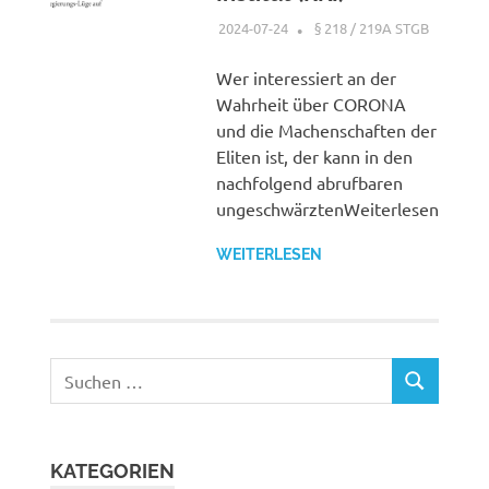
2024-07-24
XX
§ 218 / 219A STGB
Wer interessiert an der
Wahrheit über CORONA
und die Machenschaften der
Eliten ist, der kann in den
nachfolgend abrufbaren
ungeschwärztenWeiterlesen
WEITERLESEN
Suchen
SUCHEN
nach:
KATEGORIEN