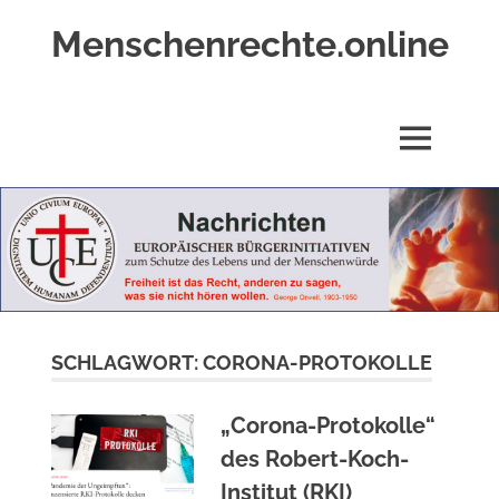
Zum
Menschenrechte.online
Inhalt
springen
Menschenrechte
für
alle
MENÜ
–
für
Geborene
wie
für
Ungeborene
SCHLAGWORT:
CORONA-PROTOKOLLE
„Corona-Protokolle“
des Robert-Koch-
Institut (RKI)