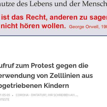
ufruf zum Protest gegen die
erwendung von Zelllinien aus
bgetriebenen Kindern
1-05-05
XX
CORONA - DIKTATUR?
,
IHR SCHREIBEN AN ...
,
OTESTE