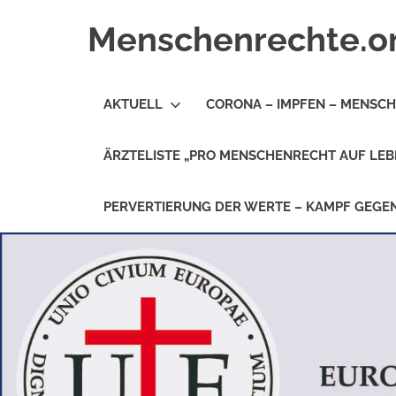
Zum
Menschenrechte.o
Inhalt
springen
Menschenrechte
für
AKTUELL
CORONA – IMPFEN – MENSC
alle
–
für
ÄRZTELISTE „PRO MENSCHENRECHT AUF LEB
Geborene
wie
für
PERVERTIERUNG DER WERTE – KAMPF GEG
Ungeborene