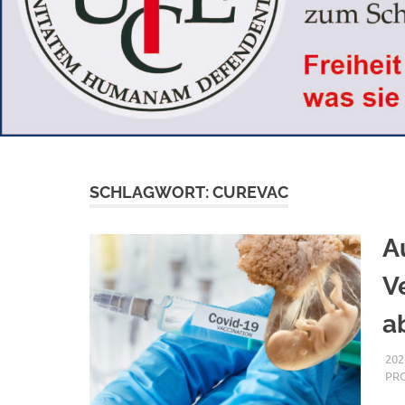
SCHLAGWORT:
CUREVAC
A
V
a
202
PR