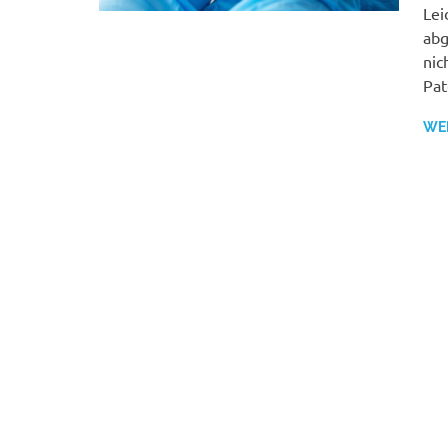
Lei
abg
nic
Pat
WE