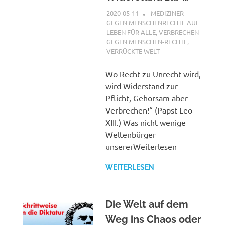
2020-05-11
G A
MEDIZINER
GEGEN MENSCHENRECHTE AUF
LEBEN FÜR ALLE
,
VERBRECHEN
GEGEN MENSCHEN-RECHTE
,
VERRÜCKTE WELT
Wo Recht zu Unrecht wird,
wird Widerstand zur
Pflicht, Gehorsam aber
Verbrechen!“ (Papst Leo
XIII.) Was nicht wenige
Weltenbürger
unsererWeiterlesen
WEITERLESEN
Die Welt auf dem
Weg ins Chaos oder