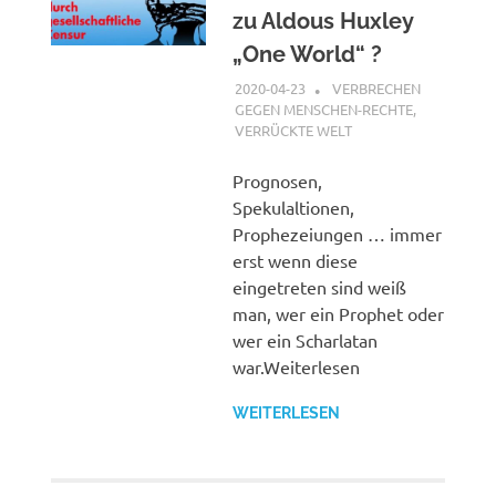
zu Aldous Huxley
„One World“ ?
2020-04-23
XX
VERBRECHEN
GEGEN MENSCHEN-RECHTE
,
VERRÜCKTE WELT
Prognosen,
Spekulaltionen,
Prophezeiungen … immer
erst wenn diese
eingetreten sind weiß
man, wer ein Prophet oder
wer ein Scharlatan
war.Weiterlesen
WEITERLESEN