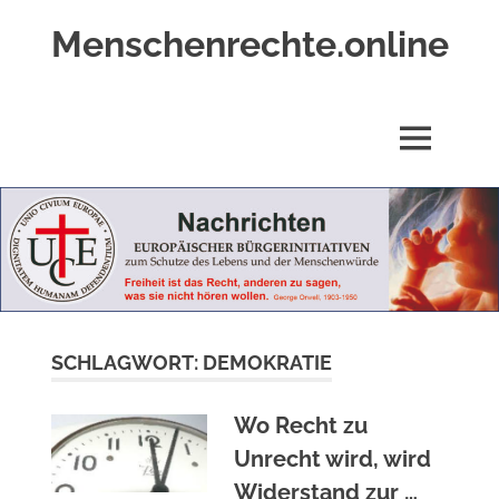
Zum
Menschenrechte.online
Inhalt
springen
Menschenrechte
für
alle
MENÜ
–
für
Geborene
wie
für
Ungeborene
SCHLAGWORT:
DEMOKRATIE
Wo Recht zu
Unrecht wird, wird
Widerstand zur …