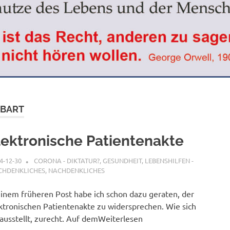
ZBART
lektronische Patientenakte
4-12-30
XX
CORONA - DIKTATUR?
,
GESUNDHEIT
,
LEBENSHILFEN -
CHDENKLICHES
,
NACHDENKLICHES
einem früheren Post habe ich schon dazu geraten, der
ktronischen Patientenakte zu widersprechen. Wie sich
ausstellt, zurecht. Auf demWeiterlesen