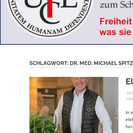
SCHLAGWORT:
DR. MED. MICHAEL SPIT
E
202
NA
In 
ele
her