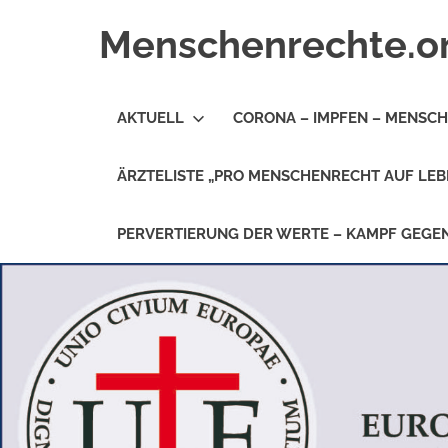
Zum
Menschenrechte.o
Inhalt
springen
Menschenrechte
für
AKTUELL
CORONA – IMPFEN – MENSC
alle
–
für
ÄRZTELISTE „PRO MENSCHENRECHT AUF LEB
Geborene
wie
für
PERVERTIERUNG DER WERTE – KAMPF GEG
Ungeborene