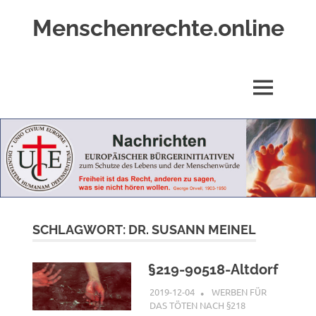
Zum
Menschenrechte.online
Inhalt
springen
Menschenrechte
für
alle
MENÜ
–
für
Geborene
wie
für
Ungeborene
SCHLAGWORT:
DR. SUSANN MEINEL
§219-90518-Altdorf
2019-12-04
G A
WERBEN FÜR
DAS TÖTEN NACH §218