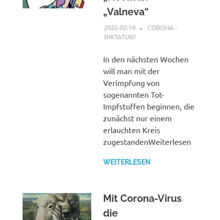
„Valneva“
2022-02-19
XX
CORONA -
DIKTATUR?
In den nächsten Wochen
will man mit der
Verimpfung von
sogenannten Tot-
Impfstoffen beginnen, die
zunächst nur einem
erlauchten Kreis
zugestandenWeiterlesen
WEITERLESEN
Mit Corona-Virus
die