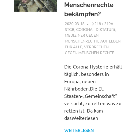
Menschenrechte
bekämpfen?
2020-03-18
G A
§ 218 / 219A
STGB
,
CORONA - DIKTATUR?
,
MEDIZINER GEGEN
MENSCHENRECHTE AUF LEBEN
FÜR ALLE
,
VERBRECHEN
GEGEN MENSCHEN-RECHTE
Die Corona-Hysterie erhält
täglich, besonders in
Europa, neuen
Nährboden.Die EU-
Staaten-„Gemeinschaft“
versucht, zu retten was zu
retten ist. Da kam
dasWeiterlesen
WEITERLESEN