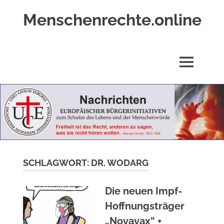
Zum
Menschenrechte.online
Inhalt
springen
Menschenrechte
für
alle
MENÜ
–
für
Geborene
wie
für
Ungeborene
SCHLAGWORT:
DR. WODARG
Die neuen Impf-
Hoffnungsträger
„Novavax“ +