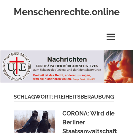
Zum
Menschenrechte.online
Inhalt
springen
Menschenrechte
für
alle
MENÜ
–
für
Geborene
wie
für
Ungeborene
SCHLAGWORT:
FREIHEITSBERAUBUNG
CORONA: Wird die
Berliner
Staatsanwaltschaft