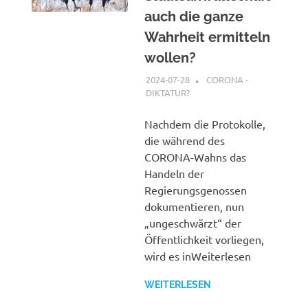
auch die ganze
Wahrheit ermitteln
wollen?
2024-07-28
XX
CORONA -
DIKTATUR?
Nachdem die Protokolle,
die während des
CORONA-Wahns das
Handeln der
Regierungsgenossen
dokumentieren, nun
„ungeschwärzt“ der
Öffentlichkeit vorliegen,
wird es inWeiterlesen
WEITERLESEN