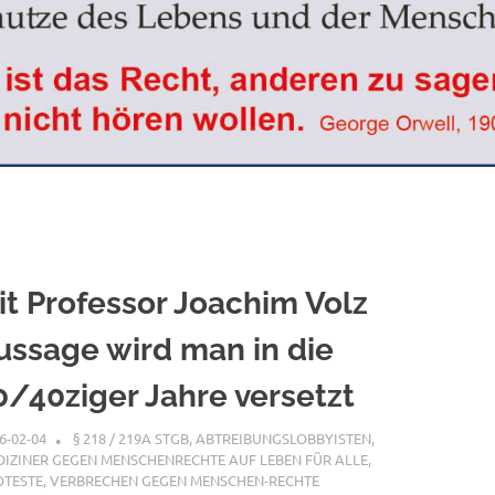
it Professor Joachim Volz
ussage wird man in die
0/40ziger Jahre versetzt
6-02-04
XX
§ 218 / 219A STGB
,
ABTREIBUNGSLOBBYISTEN
,
IZINER GEGEN MENSCHENRECHTE AUF LEBEN FÜR ALLE
,
OTESTE
,
VERBRECHEN GEGEN MENSCHEN-RECHTE