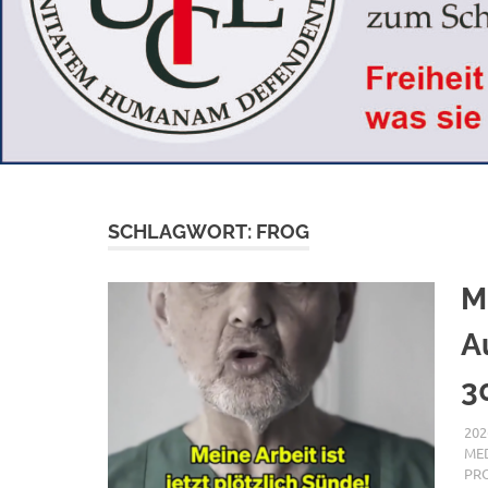
SCHLAGWORT:
FROG
M
A
3
202
MED
PR