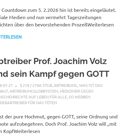
 Countdown zum 5. 2.2026 hin ist bereits eingeläutet.
iale Medien und nun vermehrt Tageszeitungen
ichten über den bevorstehenden ProzeßWeiterlesen
ITERLESEN
btreiber Prof. Joachim Volz
nd sein Kampf gegen GOTT
6-01-21
XX
§ 218 / 219A STGB
,
ABTREIBUNG, WAS IST DAS
NAU?
,
ABTREIBUNGSLOBBYISTEN
,
MEDIZINER GEGEN
SCHENRECHTE AUF LEBEN FÜR ALLE
,
SO WERBEN
DERABTREIBER FÜR DAS TÖTEN
ist der pure Hochmut, gegen GOTT, seine Ordnung und
ote aufzubegehren. Doch Prof. Joachim Volz will „mit
 KopfWeiterlesen