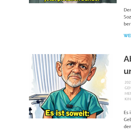
Der
Soz
ber
WE
A
u
202
GE
MEN
KIN
Es 
Geb
dem