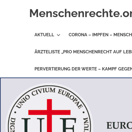
Zum
Menschenrechte.o
Inhalt
springen
Menschenrechte
für
AKTUELL
CORONA – IMPFEN – MENSC
alle
–
für
ÄRZTELISTE „PRO MENSCHENRECHT AUF LEB
Geborene
wie
für
PERVERTIERUNG DER WERTE – KAMPF GEG
Ungeborene