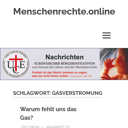
Zum
Menschenrechte.online
Inhalt
springen
Menschenrechte
für
alle
MENÜ
–
für
Geborene
wie
für
Ungeborene
SCHLAGWORT:
GASVERSTROMUNG
Warum fehlt uns das
Gas?
2022-08-08
XX
WAHRHEIT ZU