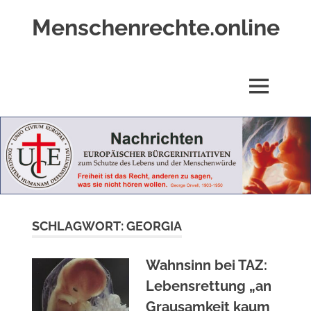
Zum
Menschenrechte.online
Inhalt
springen
Menschenrechte
für
alle
MENÜ
–
für
Geborene
wie
für
Ungeborene
SCHLAGWORT:
GEORGIA
Wahnsinn bei TAZ:
Lebensrettung „an
Grausamkeit kaum