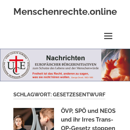
Zum
Menschenrechte.online
Inhalt
springen
Menschenrechte
für
alle
MENÜ
–
für
Geborene
wie
für
Ungeborene
SCHLAGWORT:
GESETZESENTWURF
ÖVP, SPÖ und NEOS
und ihr Irres Trans-
OP-Gesetz stoppen