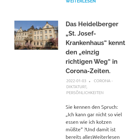
WEITERLESEN
Das Heidelberger
„St. Josef-
Krankenhaus“ kennt
den „einzig
richtigen Weg“ in
Corona-Zeiten.
2022-01-03
XX
CORONA -
DIKTATUR?
,
PERSÖNLICHKEITEN
Sie kennen den Spruch:
„Ich kann gar nicht so viel
essen wie ich kotzen
müßte“ ?Und damit ist
bereits allesWeiterlesen