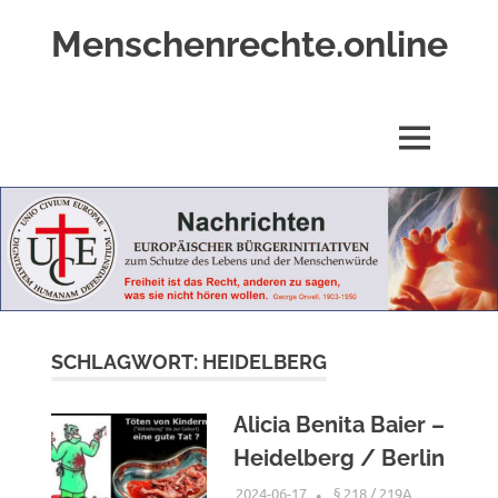
Zum
Menschenrechte.online
Inhalt
springen
Menschenrechte
für
alle
MENÜ
–
für
Geborene
wie
für
Ungeborene
SCHLAGWORT:
HEIDELBERG
Alicia Benita Baier –
Heidelberg / Berlin
2024-06-17
G A
§ 218 / 219A