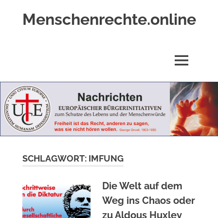
Zum
Menschenrechte.online
Inhalt
springen
Menschenrechte
für
alle
MENÜ
–
für
Geborene
wie
für
Ungeborene
SCHLAGWORT:
IMFUNG
Die Welt auf dem
Weg ins Chaos oder
zu Aldous Huxley