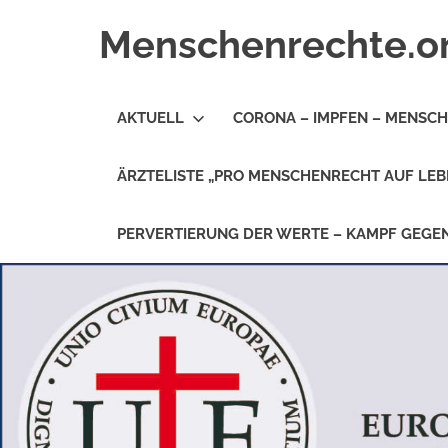
Zum
Menschenrechte.o
Inhalt
springen
Menschenrechte
für
AKTUELL
CORONA – IMPFEN – MENSC
alle
–
für
ÄRZTELISTE „PRO MENSCHENRECHT AUF LEB
Geborene
wie
für
PERVERTIERUNG DER WERTE – KAMPF GEG
Ungeborene