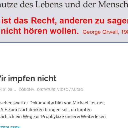
ir impfen nicht
4-01-28
XX
CORONA - DIKTATUR?
,
VIDEO / AUDIO
 sehenswerter Dokumentarfilm von Michael Leitner,
 SIE zum Nachdenken bringen soll, ob Impfen
sächlich ein Weg zur Prophylaxe unsererWeiterlesen
ITERLESEN