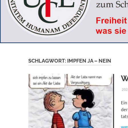
SCHLAGWORT:
IMPFEN JA – NEIN
W
202
Ein
der
tat
WE