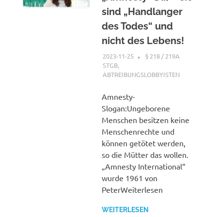
sind „Handlanger
des Todes“ und
nicht des Lebens!
2023-11-25
XX
§ 218 / 219A
STGB
,
ABTREIBUNGSLOBBYISTEN
Amnesty-
Slogan:Ungeborene
Menschen besitzen keine
Menschenrechte und
können getötet werden,
so die Mütter das wollen.
„Amnesty International“
wurde 1961 von
PeterWeiterlesen
WEITERLESEN