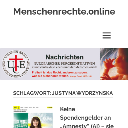
Zum
Menschenrechte.online
Inhalt
springen
Menschenrechte
für
alle
MENÜ
–
für
Geborene
wie
für
Ungeborene
SCHLAGWORT:
JUSTYNA WYDRZYNSKA
Keine
Spendengelder an
„Amnesty“ (AI) – sie