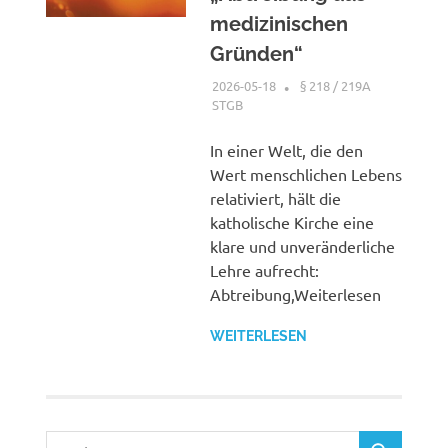
medizinischen
Gründen“
2026-05-18
XX
§ 218 / 219A
STGB
In einer Welt, die den
Wert menschlichen Lebens
relativiert, hält die
katholische Kirche eine
klare und unveränderliche
Lehre aufrecht:
Abtreibung,Weiterlesen
WEITERLESEN
Suchen