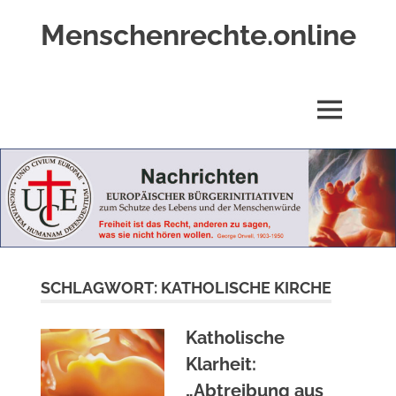
Zum
Menschenrechte.online
Inhalt
springen
Menschenrechte
für
alle
MENÜ
–
für
Geborene
wie
für
Ungeborene
SCHLAGWORT:
KATHOLISCHE KIRCHE
Katholische
Klarheit:
„Abtreibung aus