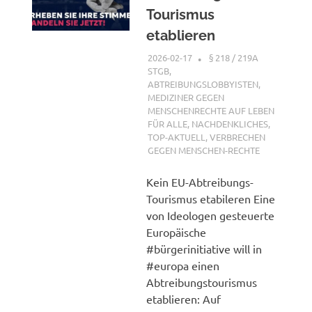
Tourismus
etablieren
2026-02-17
XX
§ 218 / 219A
STGB
,
ABTREIBUNGSLOBBYISTEN
,
MEDIZINER GEGEN
MENSCHENRECHTE AUF LEBEN
FÜR ALLE
,
NACHDENKLICHES
,
TOP-AKTUELL
,
VERBRECHEN
GEGEN MENSCHEN-RECHTE
Kein EU-Abtreibungs-
Tourismus etabileren Eine
von Ideologen gesteuerte
Europäische
#bürgerinitiative will in
#europa einen
Abtreibungstourismus
etablieren: Auf