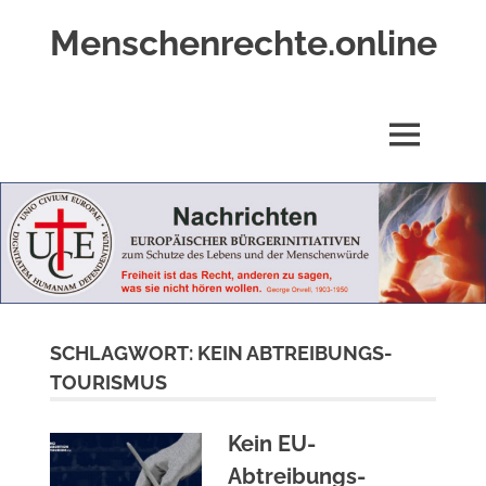
Zum
Menschenrechte.online
Inhalt
springen
Menschenrechte
für
alle
MENÜ
–
für
Geborene
wie
für
Ungeborene
SCHLAGWORT:
KEIN ABTREIBUNGS-
TOURISMUS
Kein EU-
Abtreibungs-