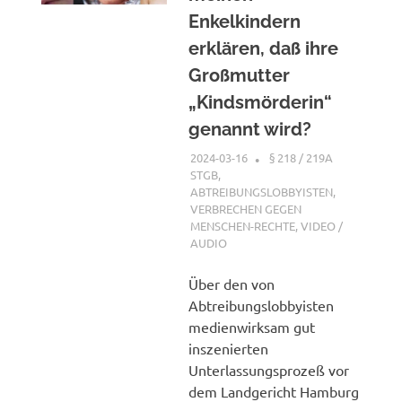
Enkelkindern
erklären, daß ihre
Großmutter
„Kindsmörderin“
genannt wird?
2024-03-16
XX
§ 218 / 219A
STGB
,
ABTREIBUNGSLOBBYISTEN
,
VERBRECHEN GEGEN
MENSCHEN-RECHTE
,
VIDEO /
AUDIO
Über den von
Abtreibungslobbyisten
medienwirksam gut
inszenierten
Unterlassungsprozeß vor
dem Landgericht Hamburg