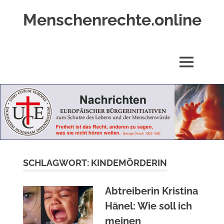
Zum
Menschenrechte.online
Inhalt
springen
Menschenrechte
für
alle
MENÜ
–
für
Geborene
wie
für
Ungeborene
SCHLAGWORT:
KINDEMÖRDERIN
Abtreiberin Kristina
Hänel: Wie soll ich
meinen