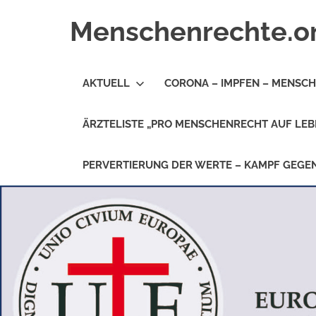
Zum
Menschenrechte.o
Inhalt
springen
Menschenrechte
für
AKTUELL
CORONA – IMPFEN – MENSC
alle
–
für
ÄRZTELISTE „PRO MENSCHENRECHT AUF LEB
Geborene
wie
für
PERVERTIERUNG DER WERTE – KAMPF GEG
Ungeborene