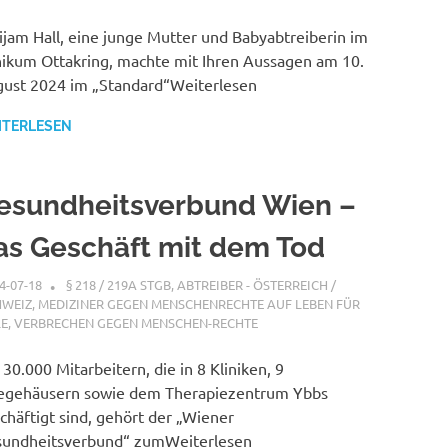
ijam Hall, eine junge Mutter und Babyabtreiberin im
nikum Ottakring, machte mit Ihren Aussagen am 10.
ust 2024 im „Standard“Weiterlesen
ITERLESEN
esundheitsverbund Wien –
as Geschäft mit dem Tod
4-07-18
XX
§ 218 / 219A STGB
,
ABTREIBER - ÖSTERREICH /
HWEIZ
,
MEDIZINER GEGEN MENSCHENRECHTE AUF LEBEN FÜR
LE
,
VERBRECHEN GEGEN MENSCHEN-RECHTE
 30.000 Mitarbeitern, die in 8 Kliniken, 9
egehäusern sowie dem Therapiezentrum Ybbs
chäftigt sind, gehört der „Wiener
undheitsverbund“ zumWeiterlesen