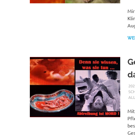
Mir
Kli
Aug
WE
G
d
202
SC
AL
Mit
Pfl
bes
Ges