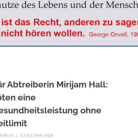
ür Abtreiberin Mirijam Hall:
öten eine
esundheitsleistung ohne
eitlimit
5-09-24
XX
§ 218 / 219A STGB