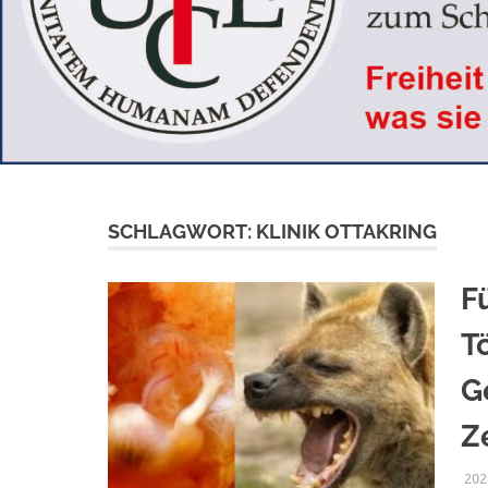
SCHLAGWORT:
KLINIK OTTAKRING
F
T
G
Z
202