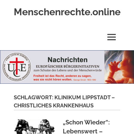
Zum
Menschenrechte.online
Inhalt
springen
Menschenrechte
für
alle
MENÜ
–
für
Geborene
wie
für
Ungeborene
SCHLAGWORT:
KLINIKUM LIPPSTADT –
CHRISTLICHES KRANKENHAUS
„Schon Wieder“:
Lebenswert –