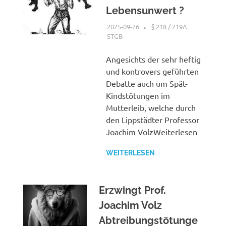
Lebensunwert ?
2025-09-26
XX
§ 218 / 219A
STGB
Angesichts der sehr heftig
und kontrovers geführten
Debatte auch um Spät-
Kindstötungen im
Mutterleib, welche durch
den Lippstädter Professor
Joachim VolzWeiterlesen
WEITERLESEN
Erzwingt Prof.
Joachim Volz
Abtreibungstötunge