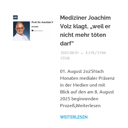
Mediziner Joachim
Volz klagt, „weil er
nicht mehr töten
darf“
2025-08-01
XX
§ 218 / 219A
STGB
01. August 2o25Nach
Monaten medialer Präsenz
in der Medien und mit
Blick auf den am 8. August
2025 beginnenden
Prozeß,Weiterlesen
WEITERLESEN