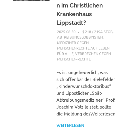
n im Christlichen
Krankenhaus
Lippstadt?
2025-08-30
XX
§ 218 / 219A STGB
,
ABTREIBUNGSLOBBYISTEN
,
MEDIZINER GEGEN
MENSCHENRECHTE AUF LEBEN
FÜR ALLE
,
VERBRECHEN GEGEN
MENSCHEN-RECHTE
Es ist ungeheuerlich, was
sich offenbar der Bielefelder
„Kinderwunschdoktoribus“
und Lippstädter „Spät-
Abtreibungsmediziner“ Prof.
Joachim Volz leistet, sollte
die Meldung desWeiterlesen
WEITERLESEN