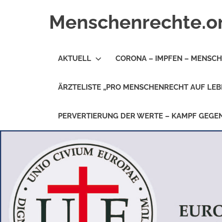
Zum
Menschenrechte.o
Inhalt
springen
Menschenrechte
für
AKTUELL
CORONA – IMPFEN – MENSC
alle
–
für
ÄRZTELISTE „PRO MENSCHENRECHT AUF LEB
Geborene
wie
für
PERVERTIERUNG DER WERTE – KAMPF GEG
Ungeborene