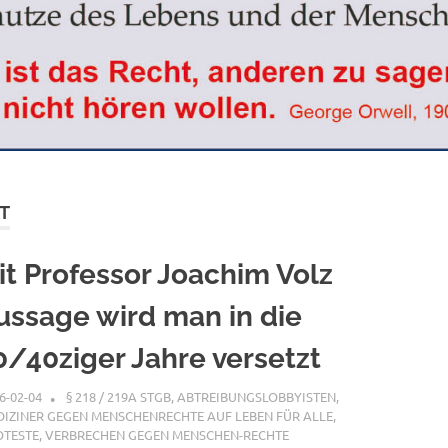
T
it Professor Joachim Volz
ussage wird man in die
0/40ziger Jahre versetzt
6-02-04
XX
§ 218 / 219A STGB
,
ABTREIBUNGSLOBBYISTEN
,
IZINER GEGEN MENSCHENRECHTE AUF LEBEN FÜR ALLE
,
OTESTE
,
VERBRECHEN GEGEN MENSCHEN-RECHTE