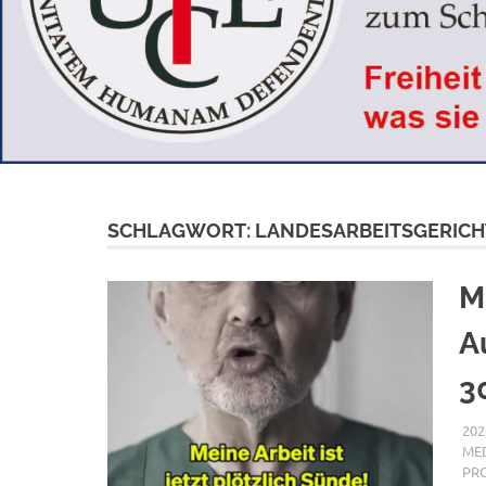
SCHLAGWORT:
LANDESARBEITSGERICH
M
A
3
202
MED
PR