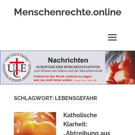
Zum
Menschenrechte.online
Inhalt
springen
Menschenrechte
für
alle
MENÜ
–
für
Geborene
wie
für
Ungeborene
SCHLAGWORT:
LEBENSGEFAHR
Katholische
Klarheit:
„Abtreibung aus