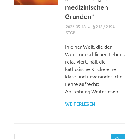
medizinischen
Gründen“
2026-05-18
XX
§ 218 / 219A
STGB
In einer Welt, die den
Wert menschlichen Lebens
relativiert, hält die
katholische Kirche eine
klare und unveränderliche
Lehre aufrecht:
Abtreibung,Weiterlesen
WEITERLESEN
Suchen