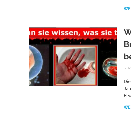
WE
W
B
b
202
Die
Jah
Etw
WE