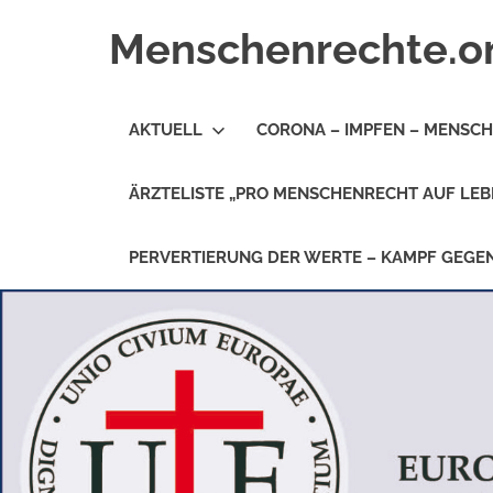
Zum
Menschenrechte.o
Inhalt
springen
Menschenrechte
für
AKTUELL
CORONA – IMPFEN – MENSC
alle
–
für
ÄRZTELISTE „PRO MENSCHENRECHT AUF LEB
Geborene
wie
für
PERVERTIERUNG DER WERTE – KAMPF GEG
Ungeborene