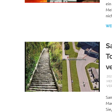
ein
Mei
nic
WE
S
T
v
202
MEN
VE
San
Mau
Sie