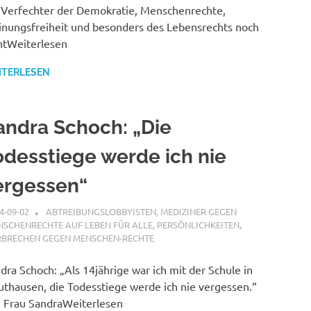
 Verfechter der Demokratie, Menschenrechte,
nungsfreiheit und besonders des Lebensrechts noch
htWeiterlesen
ITERLESEN
andra Schoch: „Die
odesstiege werde ich nie
ergessen“
4-09-02
XX
ABTREIBUNGSLOBBYISTEN
,
MEDIZINER GEGEN
SCHENRECHTE AUF LEBEN FÜR ALLE
,
PERSÖNLICHKEITEN
,
RBRECHEN GEGEN MENSCHEN-RECHTE
dra Schoch: „Als 14jährige war ich mit der Schule in
thausen, die Todesstiege werde ich nie vergessen.“
, Frau SandraWeiterlesen