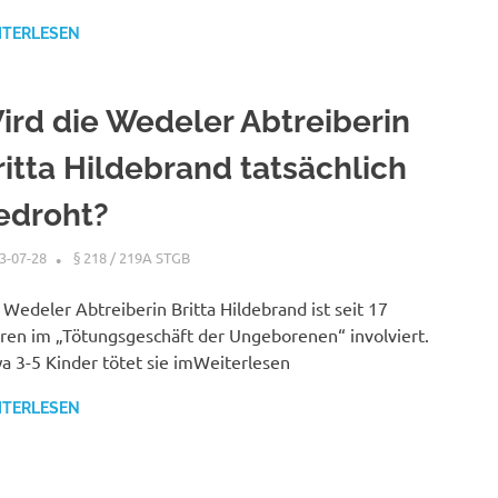
ITERLESEN
ird die Wedeler Abtreiberin
ritta Hildebrand tatsächlich
edroht?
3-07-28
XX
§ 218 / 219A STGB
 Wedeler Abtreiberin Britta Hildebrand ist seit 17
ren im „Tötungsgeschäft der Ungeborenen“ involviert.
a 3-5 Kinder tötet sie imWeiterlesen
ITERLESEN