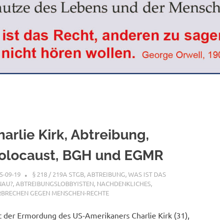
harlie Kirk, Abtreibung,
olocaust, BGH und EGMR
5-09-19
XX
§ 218 / 219A STGB
,
ABTREIBUNG, WAS IST DAS
NAU?
,
ABTREIBUNGSLOBBYISTEN
,
NACHDENKLICHES
,
RBRECHEN GEGEN MENSCHEN-RECHTE
t der Ermordung des US-Amerikaners Charlie Kirk (31),