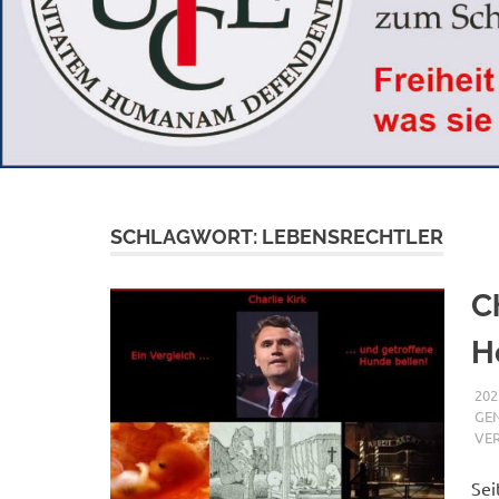
SCHLAGWORT:
LEBENSRECHTLER
C
H
202
GE
VE
Sei