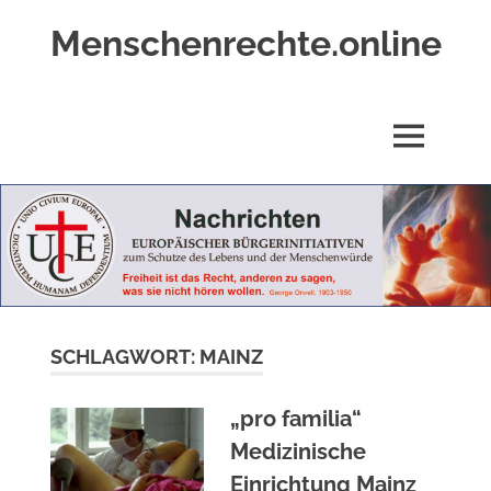
Zum
Menschenrechte.online
Inhalt
springen
Menschenrechte
für
alle
MENÜ
–
für
Geborene
wie
für
Ungeborene
SCHLAGWORT:
MAINZ
„pro familia“
Medizinische
Einrichtung Mainz