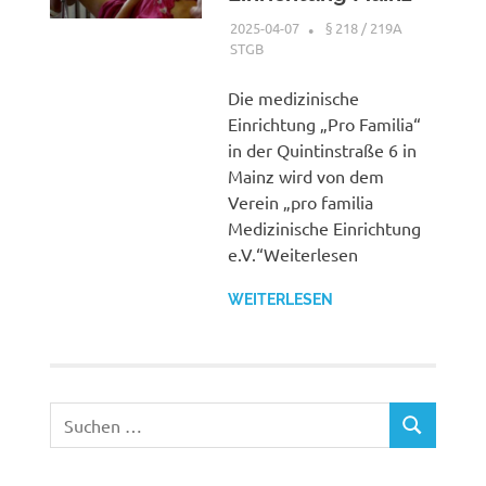
2025-04-07
XX
§ 218 / 219A
STGB
Die medizinische
Einrichtung „Pro Familia“
in der Quintinstraße 6 in
Mainz wird von dem
Verein „pro familia
Medizinische Einrichtung
e.V.“Weiterlesen
WEITERLESEN
Suchen
SUCHEN
nach: