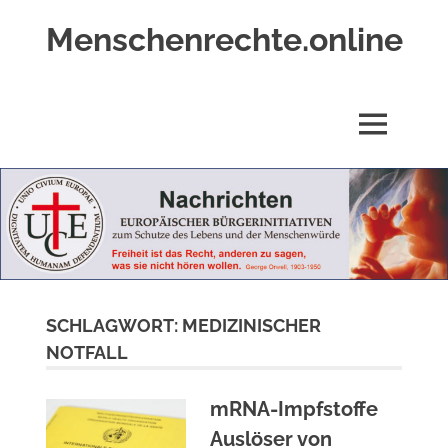
Zum
Menschenrechte.online
Inhalt
springen
Menschenrechte
für
alle
MENÜ
–
für
Geborene
wie
für
Ungeborene
SCHLAGWORT:
MEDIZINISCHER
NOTFALL
mRNA-Impfstoffe
Auslöser von