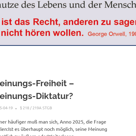
einungs-Freiheit –
einungs-Diktatur?
5-04-19
XX
§ 218 / 219A STGB
er häufiger muß man sich, Anno 2025, die Frage
llen:Ist es überhaupt noch möglich, seine Meinung
entlich zu äußern oderWeiterlesen