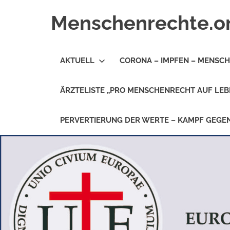
Zum
Menschenrechte.o
Inhalt
springen
Menschenrechte
für
AKTUELL
CORONA – IMPFEN – MENSC
alle
–
für
ÄRZTELISTE „PRO MENSCHENRECHT AUF LEB
Geborene
wie
für
PERVERTIERUNG DER WERTE – KAMPF GEG
Ungeborene