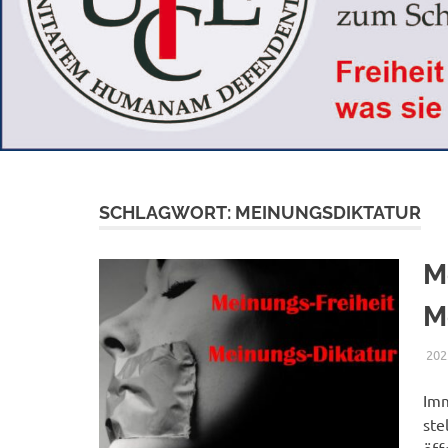
SCHLAGWORT:
MEINUNGSDIKTATUR
M
M
202
Imm
ste
öff