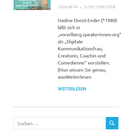
2024-08-19
XX
§ 218 / 219A STGB
Nadine Dunst-Ender (*1980)
läßt sich in
„vorarlberg.speakerinnen.org“
als „Digitale
Kommunikationsfrau,
Creatorin, Coachin und
Comedienne“ vorstellen.
(Nun wissen Sie genau,
wasWeiterlesen
WEITERLESEN
Suchen
SUCHEN
nach: