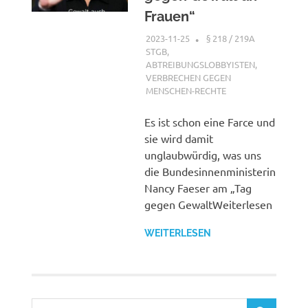
Frauen“
2023-11-25
XX
§ 218 / 219A
STGB
,
ABTREIBUNGSLOBBYISTEN
,
VERBRECHEN GEGEN
MENSCHEN-RECHTE
Es ist schon eine Farce und
sie wird damit
unglaubwürdig, was uns
die Bundesinnenministerin
Nancy Faeser am „Tag
gegen GewaltWeiterlesen
WEITERLESEN
Suchen