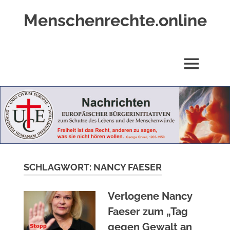
Zum
Menschenrechte.online
Inhalt
springen
Menschenrechte
für
alle
MENÜ
–
für
Geborene
wie
für
Ungeborene
SCHLAGWORT:
NANCY FAESER
Verlogene Nancy
Faeser zum „Tag
gegen Gewalt an