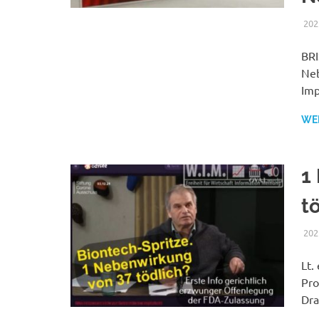
202
BRI
Neb
Imp
WE
1
t
202
Lt.
Pro
Dra