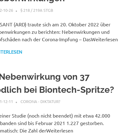
2-10-26
XX
§ 218 / 219A STGB
SANT (ARD) traute sich am 20. Oktober 2022 über
enwirkungen zu berichten: Nebenwirkungen und
fschäden nach der Corona-Impfung – DasWeiterlesen
ITERLESEN
 Nebenwirkung von 37
ödlich bei Biontech-Spritze?
1-12-11
XX
CORONA - DIKTATUR?
 einer Studie (noch nicht beendet) mit etwa 42.000
banden sind bis Februar 2021 1.227 gestorben.
matisch: Die Zahl derWeiterlesen