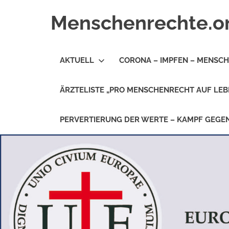
Zum
Menschenrechte.o
Inhalt
springen
Menschenrechte
für
AKTUELL
CORONA – IMPFEN – MENSC
alle
–
für
ÄRZTELISTE „PRO MENSCHENRECHT AUF LEB
Geborene
wie
für
PERVERTIERUNG DER WERTE – KAMPF GEG
Ungeborene