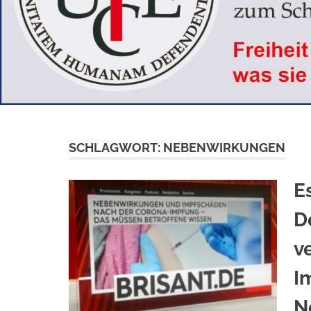
SCHLAGWORT:
NEBENWIRKUNGEN
E
D
v
I
N