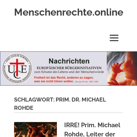
Zum
Menschenrechte.online
Inhalt
springen
Menschenrechte
für
alle
MENÜ
–
für
Geborene
wie
für
Ungeborene
SCHLAGWORT:
PRIM. DR. MICHAEL
ROHDE
IRRE! Prim. Michael
Rohde, Leiter der