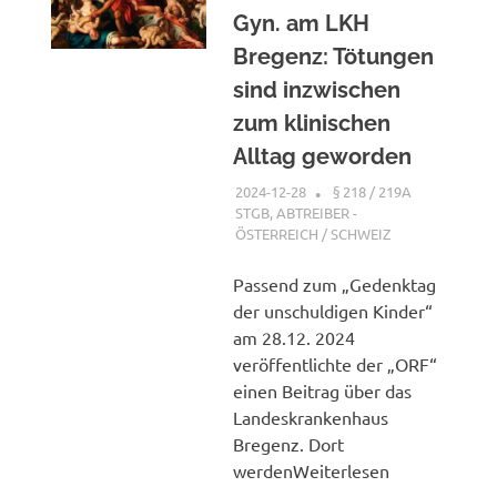
Gyn. am LKH
Bregenz: Tötungen
sind inzwischen
zum klinischen
Alltag geworden
2024-12-28
XX
§ 218 / 219A
STGB
,
ABTREIBER -
ÖSTERREICH / SCHWEIZ
Passend zum „Gedenktag
der unschuldigen Kinder“
am 28.12. 2024
veröffentlichte der „ORF“
einen Beitrag über das
Landeskrankenhaus
Bregenz. Dort
werdenWeiterlesen