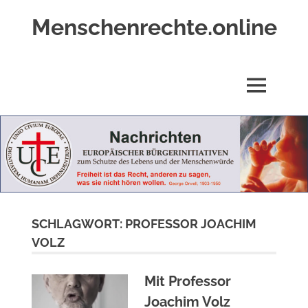
Zum
Menschenrechte.online
Inhalt
springen
Menschenrechte
für
alle
MENÜ
–
für
Geborene
wie
für
Ungeborene
SCHLAGWORT:
PROFESSOR JOACHIM
VOLZ
Mit Professor
Joachim Volz