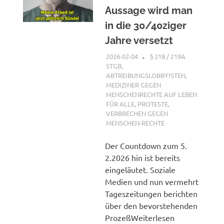
Aussage wird man
in die 30/40ziger
Jahre versetzt
2026-02-04
XX
§ 218 / 219A
STGB
,
ABTREIBUNGSLOBBYISTEN
,
MEDIZINER GEGEN
MENSCHENRECHTE AUF LEBEN
FÜR ALLE
,
PROTESTE
,
VERBRECHEN GEGEN
MENSCHEN-RECHTE
Der Countdown zum 5.
2.2026 hin ist bereits
eingeläutet. Soziale
Medien und nun vermehrt
Tageszeitungen berichten
über den bevorstehenden
ProzeßWeiterlesen