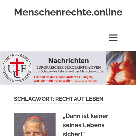
Zum
Menschenrechte.online
Inhalt
springen
Menschenrechte
für
alle
MENÜ
–
für
Geborene
wie
für
Ungeborene
SCHLAGWORT:
RECHT AUF LEBEN
„Dann ist keiner
seines Lebens
sicher!“