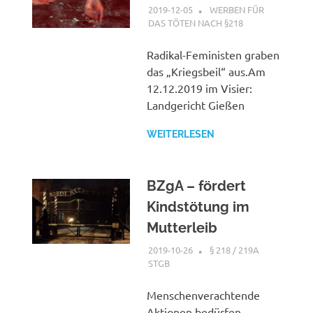
2019-12-05
G A
WERBEN FÜR
DAS TÖTEN NACH §218
Radikal-Feministen graben
das „Kriegsbeil“ aus.Am
12.12.2019 im Visier:
Landgericht Gießen
WEITERLESEN
BZgA – fördert
Kindstötung im
Mutterleib
2019-10-26
G A
§ 218 / 219A
STGB
Menschenverachtende
Aktionen bedürfen