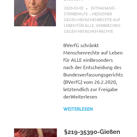
2020-03-02
G A
EUTHANASIE -
STERBEHILFE -
,
MEDIZINER
GEGEN MENSCHENRECHTE AUF
LEBEN FÜR ALLE
,
VERBRECHEN
GEGEN MENSCHEN-RECHTE
BVerfG schränkt
Menschenrechte auf Leben
für ALLE einBesonders
nach der Entscheidung des
Bundesverfassungsgerichts
(BVerfG) vom 26.2.2020,
letztendlich zur Freigabe
derWeiterlesen
WEITERLESEN
§219-35390-Gießen